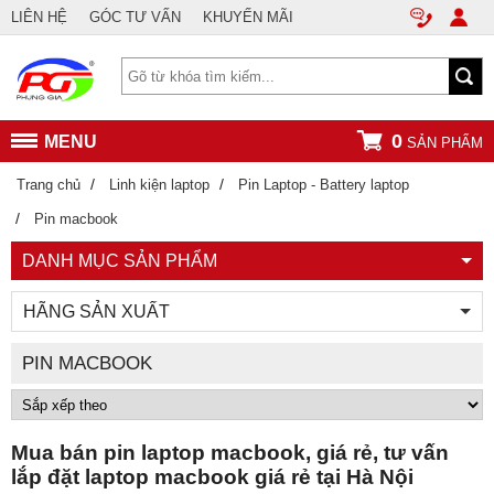
LIÊN HỆ
GÓC TƯ VẤN
KHUYẾN MÃI
0
MENU
SẢN PHẨM
/
/
Trang chủ
Linh kiện laptop
Pin Laptop - Battery laptop
/
Pin macbook
DANH MỤC SẢN PHẨM
HÃNG SẢN XUẤT
PIN MACBOOK
Mua bán pin laptop macbook, giá rẻ, tư vấn
lắp đặt laptop macbook giá rẻ tại Hà Nội