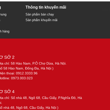
g
Thông tin khuyến mãi
Sửa c
chung
Sản phẩm bán chạy
n
Sản phẩm khuyến mãi
ch hàng
Ơ SỞ 2
Địa chỉ: 58 Hào Nam, P.Ô Chợ Dừa, Hà Nội.
Số 58 Hào Nam, Đống Đa, Hà Nội )
Điện thoại: 0912.3333.96
Hotline: 0973.003.023
Ơ SỞ 4
Địa chỉ: Số nhà 48, Ngõ 68, Cầu Giấy, P.Nghĩa Đô, Hà
i.
Số nhà 48, Ngõ 68, Cầu Giấy, Hà Nội )