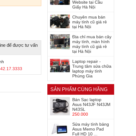
Website tại Cầu
Giấy Hà Nội
Chuyên mua bán
máy tính cũ giá rẻ
tại Hà Nội
Địa chỉ mua bán cây
máy tính, màn hình
ine để được tư vấn
máy tính cũ giá rẻ
tại Hà Nội
Laptop repair -
nh
Trung tâm sửa chữa
42.17.3333
laptop máy tính
Phùng Gia
SẢN PHẨM CÙNG HÃNG
Bán Sạc laptop
Asus N43JF N43JM
N43SL
250.000
Sửa máy tính bảng
Asus Memo Pad
Full HD 10 ...