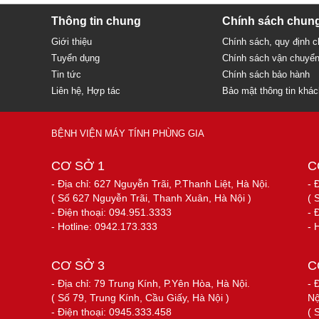
Thông tin chung
Chính sách chun
Giới thiệu
Chính sách, quy định 
Tuyển dụng
Chính sách vận chuyể
Tin tức
Chính sách bảo hành
Liên hệ, Hợp tác
Bảo mật thông tin khá
BỆNH VIỆN MÁY TÍNH PHÙNG GIA
CƠ SỞ 1
C
- Địa chỉ: 627 Nguyễn Trãi, P.Thanh Liệt, Hà Nội.
- 
( Số 627 Nguyễn Trãi, Thanh Xuân, Hà Nội )
( 
- Điện thoại: 094.951.3333
- 
- Hotline: 0942.173.333
- 
CƠ SỞ 3
C
- Địa chỉ: 79 Trung Kính, P.Yên Hòa, Hà Nội.
- 
( Số 79, Trung Kính, Cầu Giấy, Hà Nội )
Nộ
- Điện thoại: 0945.333.458
( 