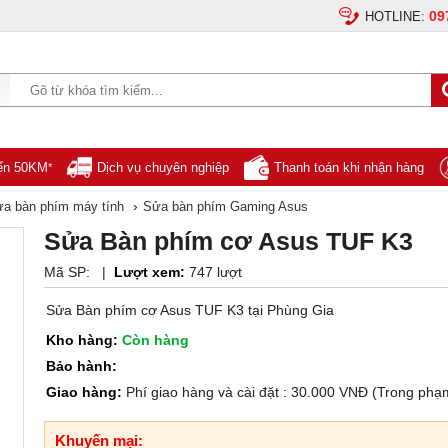
09
HOTLINE:
yển 50KM
Dịch vụ chuyên nghiệp
Thanh toán khi nhận hàng
*
›
a bàn phím máy tính
Sửa bàn phím Gaming Asus
Sửa Bàn phím cơ Asus TUF K3
Mã SP:
|
Lượt xem:
747 lượt
Sửa Bàn phím cơ Asus TUF K3 tại Phùng Gia
Kho hàng:
Còn hàng
Bảo hành:
Giao hàng:
Phí giao hàng và cài đặt : 30.000 VNĐ (Trong phạ
Khuyến mại: