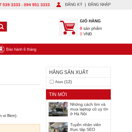
7 539 3333
094 951 3333
ĐĂNG KÝ
|
ĐĂNG NHẬP
-
GIỎ HÀNG
0
sản phẩm
0
VNĐ
Bảo hành 6 tháng
HÃNG SẢN XUẤT
(12)
Asus
TIN MỚI
Những cách tìm và
mua laptop cũ uy tín
ở Hà Nội
m vi 8km).
Tuyển nhân viên
thực tập SEO