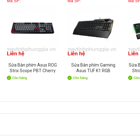
Mã SP:
Mã SP:
Mã SP
Liên hệ
Liên hệ
Liên
Sửa Bàn phím Asus ROG
Sửa Bàn phím Gaming
Sửa 
Strix Scope PBT Cherry
Asus TUF K1 RGB
Str
Switch Red