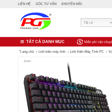
LIÊN HỆ
GÓC TƯ VẤN
KHUYẾN MÃI
Tất cả
TẤT CẢ DANH MỤC
Miễn phí vận chu
›
›
›
Trang chủ
Linh kiện máy tính
Linh Kiện Máy Tính PC
Sử
Zoom