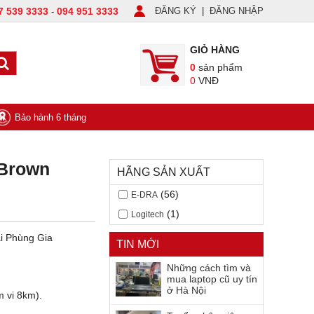
7 539 3333
094 951 3333
ĐĂNG KÝ
|
ĐĂNG NHẬP
-
GIỎ HÀNG
0
sản phẩm
0
VNĐ
Bảo hành 6 tháng
 Brown
HÃNG SẢN XUẤT
(56)
E-DRA
(1)
Logitech
i Phùng Gia
TIN MỚI
Những cách tìm và
mua laptop cũ uy tín
ở Hà Nội
m vi 8km).