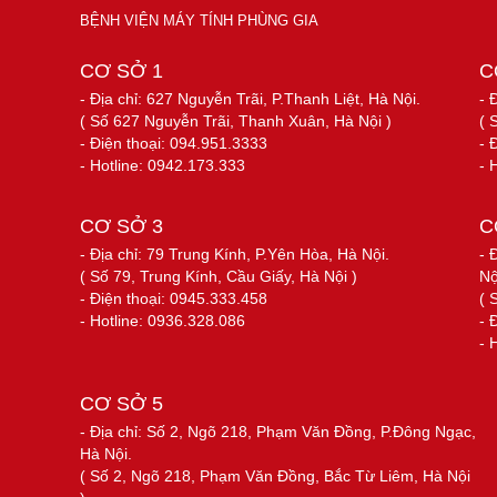
BỆNH VIỆN MÁY TÍNH PHÙNG GIA
CƠ SỞ 1
C
- Địa chỉ: 627 Nguyễn Trãi, P.Thanh Liệt, Hà Nội.
- 
( Số 627 Nguyễn Trãi, Thanh Xuân, Hà Nội )
( 
- Điện thoại: 094.951.3333
- 
- Hotline: 0942.173.333
- 
CƠ SỞ 3
C
- Địa chỉ: 79 Trung Kính, P.Yên Hòa, Hà Nội.
- 
( Số 79, Trung Kính, Cầu Giấy, Hà Nội )
Nộ
- Điện thoại: 0945.333.458
( 
- Hotline: 0936.328.086
- 
- 
CƠ SỞ 5
- Địa chỉ: Số 2, Ngõ 218, Phạm Văn Đồng, P.Đông Ngạc,
Hà Nội.
( Số 2, Ngõ 218, Phạm Văn Đồng, Bắc Từ Liêm, Hà Nội