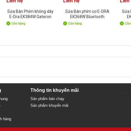
Liên hệ
Liên hệ
Liên
Sửa Bàn Phím không dây
Sửa Bàn phím cơ E-DRA
Sửa 
E-Dra EK384W Gateron
EK368W Bluetooth
E
Switch Red
Kailhbox Blue switch
Ka
g
Thông tin khuyến mãi
Sửa c
chung
Sản phẩm bán chạy
n
Sản phẩm khuyến mãi
ch hàng