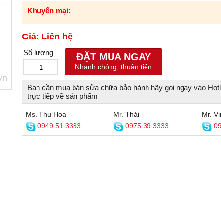
Khuyến mại:
Giá: Liên hệ
Số lượng
ĐẶT MUA NGAY
Nhanh chóng, thuận tiện
Bạn cần mua bán sửa chữa bảo hành hãy gọi ngay vào Hotl
trực tiếp về sản phẩm
Ms. Thu Hoa
Mr. Thái
Mr. Vi
0949.51.3333
0975.39.3333
09