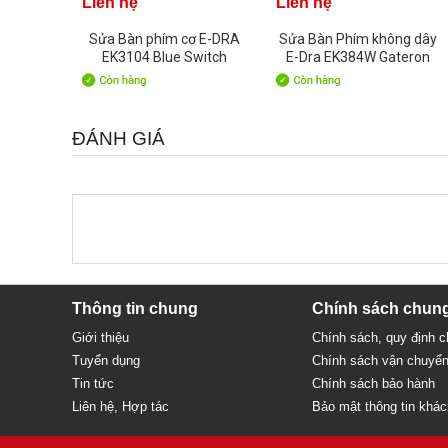
Liên hệ
Liên hệ
Sửa Bàn phím cơ E-DRA
Sửa Bàn Phím không dây
EK3104 Blue Switch
E-Dra EK384W Gateron
Version 2021
Switch Brown
ĐÁNH GIÁ
Thông tin chung
Chính sách chun
Giới thiệu
Chính sách, quy định 
Tuyển dụng
Chính sách vận chuyể
Tin tức
Chính sách bảo hành
Liên hệ, Hợp tác
Bảo mật thông tin khá