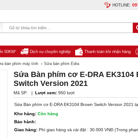
09
HOTLINE:
yển 50KM
Dịch vụ chuyên nghiệp
Thanh toán khi nhận hàng
*
›
a bàn phím máy tính
Sửa bàn phím Edra
Sửa Bàn phím cơ E-DRA EK3104
Switch Version 2021
Mã SP:
|
Lượt xem:
950 lượt
Sửa Bàn phím cơ E-DRA EK3104 Brown Switch Version 2021 tạ
Kho hàng:
Còn hàng
Bảo hành:
Giao hàng:
Phí giao hàng và cài đặt : 30.000 VNĐ (Trong phạ