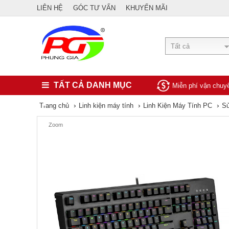
LIÊN HỆ
GÓC TƯ VẤN
KHUYẾN MÃI
Tất cả
TẤT CẢ DANH MỤC
Miễn phí vận chu
›
›
›
Trang chủ
Linh kiện máy tính
Linh Kiện Máy Tính PC
Sử
Zoom