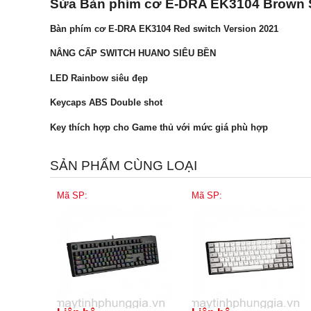
Sửa Bàn phím cơ E-DRA EK3104 Brown Sw
Bàn phím cơ E-DRA EK3104 Red switch Version 2021
NÂNG CẤP SWITCH HUANO SIÊU BỀN
LED Rainbow siêu đẹp
Keycaps ABS Double shot
Key thích hợp cho Game thủ với mức giá phù hợp
SẢN PHẨM CÙNG LOẠI
Mã SP:
Mã SP: