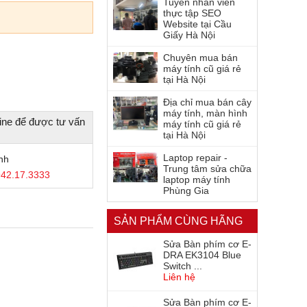
Tuyển nhân viên
thực tập SEO
Website tại Cầu
Giấy Hà Nội
Chuyên mua bán
máy tính cũ giá rẻ
tại Hà Nội
Địa chỉ mua bán cây
máy tính, màn hình
ine để được tư vấn
máy tính cũ giá rẻ
tại Hà Nội
Laptop repair -
nh
Trung tâm sửa chữa
42.17.3333
laptop máy tính
Phùng Gia
SẢN PHẨM CÙNG HÃNG
Sửa Bàn phím cơ E-
DRA EK3104 Blue
Switch ...
Liên hệ
Sửa Bàn phím cơ E-