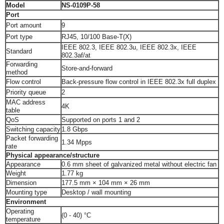
Model
NS-0109P-58
Port
Port amount
9
Port type
RJ45, 10/100 Base-T(X)
IEEE 802.3, IEEE 802.3u, IEEE 802.3x, IEEE
Standard
802.3af/at
Forwarding
Store-and-forward
method
Flow control
Back-pressure flow control in IEEE 802.3x full duplex
Priority queue
2
MAC address
4K
table
QoS
Supported on ports 1 and 2
Switching capacity
1.8 Gbps
Packet forwarding
1.34 Mpps
rate
Physical appearance/structure
Appearance
0.6 mm sheet of galvanized metal without electric fan
Weight
1.77 kg
Dimension
177.5 mm × 104 mm × 26 mm
Mounting type
Desktop / wall mounting
Environment
Operating
(0 - 40) °C
temperature