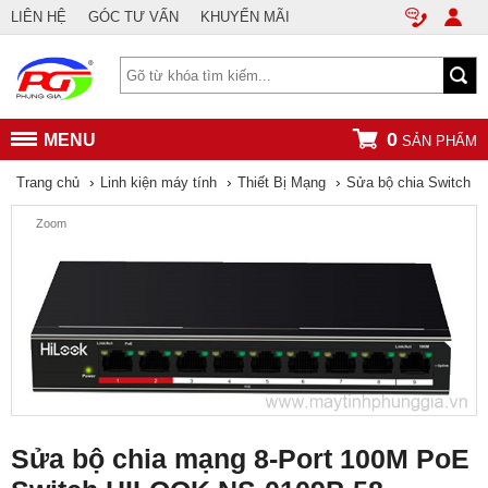
LIÊN HỆ
GÓC TƯ VẤN
KHUYẾN MÃI
0
MENU
SẢN PHẨM
›
›
›
Trang chủ
Linh kiện máy tính
Thiết Bị Mạng
Sửa bộ chia Switch
Zoom
Sửa bộ chia mạng 8-Port 100M PoE