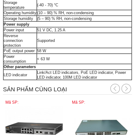
Storage
(-40 - 70) °C
temperature
Operating humidity
(10 – 90) % RH, non-condensing
Storage humidity
(5 – 90) % RH, non-condensing
Power supply
Power input
51 V DC, 1.25 A
Reverse
connection
Supported
protection
PoE output power
58 W
Power
< 63 W
consumption
Other parameters
Link/Act LED indicators, PoE LED indicator, Power
LED indicator
LED indicator, 100M LED indicator
SẢN PHẨM CÙNG LOẠI
Mã SP:
Mã SP: