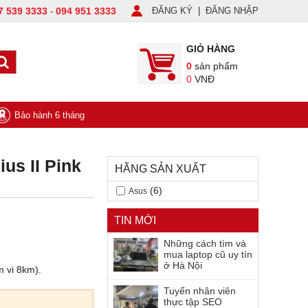
7 539 3333
094 951 3333
ĐĂNG KÝ
|
ĐĂNG NHẬP
-
GIỎ HÀNG
0
sản phẩm
0
VNĐ
Bảo hành 6 tháng
us II Pink
HÃNG SẢN XUẤT
(6)
Asus
TIN MỚI
Những cách tìm và
mua laptop cũ uy tín
ở Hà Nội
m vi 8km).
Tuyển nhân viên
thực tập SEO