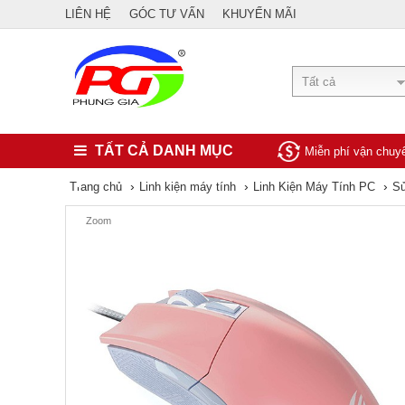
LIÊN HỆ
GÓC TƯ VẤN
KHUYẾN MÃI
Tất cả
TẤT CẢ DANH MỤC
Miễn phí vận chu
›
›
›
Trang chủ
Linh kiện máy tính
Linh Kiện Máy Tính PC
Sử
Zoom