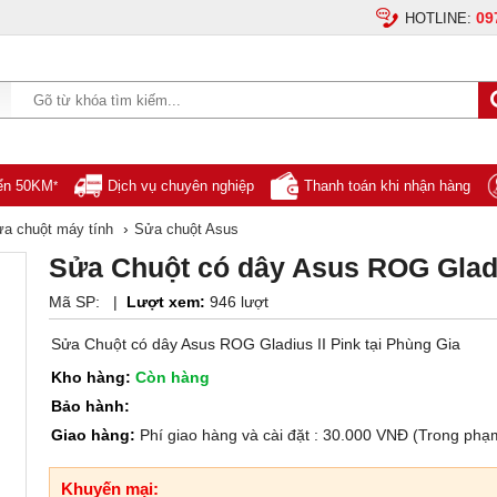
09
HOTLINE:
yển 50KM
Dịch vụ chuyên nghiệp
Thanh toán khi nhận hàng
*
›
a chuột máy tính
Sửa chuột Asus
Sửa Chuột có dây Asus ROG Gladi
Mã SP:
|
Lượt xem:
946 lượt
Sửa Chuột có dây Asus ROG Gladius II Pink tại Phùng Gia
Kho hàng:
Còn hàng
Bảo hành:
Giao hàng:
Phí giao hàng và cài đặt : 30.000 VNĐ (Trong phạ
Khuyến mại: