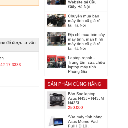
Website tại Cầu
Giấy Hà Nội
Chuyên mua bán
máy tính cũ giá rẻ
tại Hà Nội
Địa chỉ mua bán cây
máy tính, màn hình
ine để được tư vấn
máy tính cũ giá rẻ
tại Hà Nội
Laptop repair -
nh
Trung tâm sửa chữa
42.17.3333
laptop máy tính
Phùng Gia
SẢN PHẨM CÙNG HÃNG
Bán Sạc laptop
Asus N43JF N43JM
N43SL
250.000
Sửa máy tính bảng
Asus Memo Pad
Full HD 10 ...