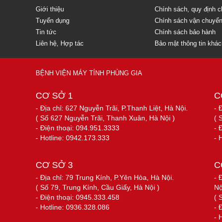
Giới thiệu
Chính sách, quy định 
Tuyển dụng
Chính sách vận chuyể
Tin tức
Chính sách bảo hành
Liên hệ, Hợp tác
Bảo mật thông tin khá
BỆNH VIỆN MÁY TÍNH PHÙNG GIA
CƠ SỞ 1
C
- Địa chỉ: 627 Nguyễn Trãi, P.Thanh Liệt, Hà Nội.
- 
( Số 627 Nguyễn Trãi, Thanh Xuân, Hà Nội )
( 
- Điện thoại: 094.951.3333
- 
- Hotline: 0942.173.333
- 
CƠ SỞ 3
C
- Địa chỉ: 79 Trung Kính, P.Yên Hòa, Hà Nội.
- 
( Số 79, Trung Kính, Cầu Giấy, Hà Nội )
Nộ
- Điện thoại: 0945.333.458
( 
- Hotline: 0936.328.086
- 
- 