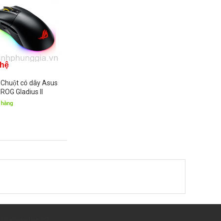
 hệ
Chuột có dây Asus
ROG Gladius II
hữa máy tính 79