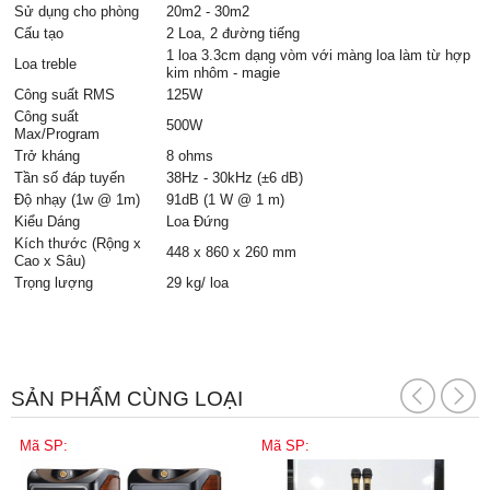
Sử dụng cho phòng
20m2 - 30m2
Cấu tạo
2 Loa, 2 đường tiếng
1 loa 3.3cm dạng vòm với màng loa làm từ hợp
Loa treble
kim nhôm - magie
Công suất RMS
125W
Công suất
500W
Max/Program
Trở kháng
8 ohms
Tần số đáp tuyến
38Hz - 30kHz (±6 dB)
Độ nhạy (1w @ 1m)
91dB (1 W @ 1 m)
Kiểu Dáng
Loa Đứng
Kích thước (Rộng x
448 x 860 x 260 mm
Cao x Sâu)
Trọng lượng
29 kg/ loa
SẢN PHẨM CÙNG LOẠI
Mã SP:
Mã SP: