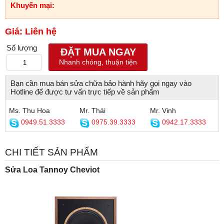
Khuyến mại:
Giá: Liên hệ
Số lượng
ĐẶT MUA NGAY
Nhanh chóng, thuận tiện
Bạn cần mua bán sửa chữa bảo hành hãy gọi ngay vào
Hotline để được tư vấn trực tiếp về sản phẩm
Ms. Thu Hoa
Mr. Thái
Mr. Vinh
0949.51.3333
0975.39.3333
0942.17.3333
CHI TIẾT SẢN PHẨM
Sửa Loa Tannoy Cheviot