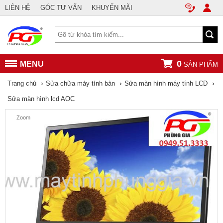
LIÊN HỆ
GÓC TƯ VẤN
KHUYẾN MÃI
0
MENU
SẢN PHẨM
›
›
›
Trang chủ
Sửa chữa máy tính bàn
Sửa màn hình máy tính LCD
Sửa màn hình lcd AOC
Zoom