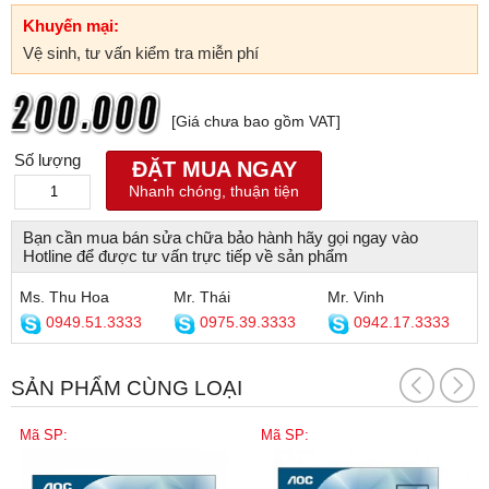
Khuyến mại:
Vệ sinh, tư vấn kiểm tra miễn phí
[Giá chưa bao gồm VAT]
Số lượng
ĐẶT MUA NGAY
Nhanh chóng, thuận tiện
Bạn cần mua bán sửa chữa bảo hành hãy gọi ngay vào
Hotline để được tư vấn trực tiếp về sản phẩm
Ms. Thu Hoa
Mr. Thái
Mr. Vinh
0949.51.3333
0975.39.3333
0942.17.3333
SẢN PHẨM CÙNG LOẠI
Mã SP:
Mã SP: