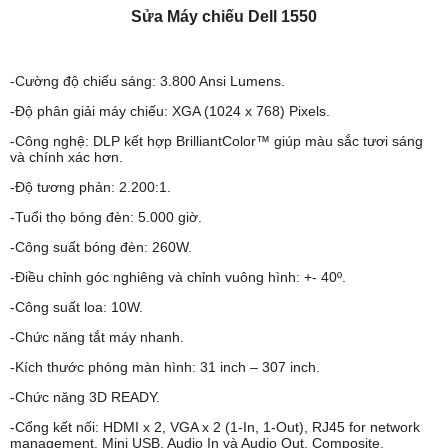
Sửa Máy chiếu Dell 1550
-Cường độ chiếu sáng: 3.800 Ansi Lumens.
-Độ phân giải máy chiếu: XGA (1024 x 768) Pixels.
-Công nghệ: DLP kết hợp BrilliantColor™ giúp màu sắc tươi sáng
và chính xác hơn.
-Độ tương phản: 2.200:1.
-Tuổi thọ bóng đèn: 5.000 giờ.
-Công suất bóng đèn: 260W.
-Điều chỉnh góc nghiêng và chỉnh vuông hình: +- 40º.
-Công suất loa: 10W.
-Chức năng tắt máy nhanh.
-Kích thước phóng màn hình: 31 inch – 307 inch.
-Chức năng 3D READY.
-Cổng kết nối: HDMI x 2, VGA x 2 (1-In, 1-Out), RJ45 for network
management, Mini USB, Audio In và Audio Out, Composite,