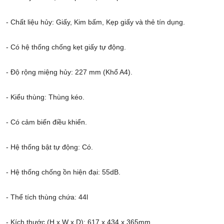
- Chất liệu hủy: Giấy, Kim bấm, Kẹp giấy và thẻ tín dụng.
- Có hệ thống chống kẹt giấy tự động.
- Độ rộng miệng hủy: 227 mm (Khổ A4).
- Kiểu thùng: Thùng kéo.
- Có cảm biến điều khiển.
- Hệ thống bật tự động: Có.
- Hệ thống chống ồn hiện đại: 55dB.
- Thể tích thùng chứa: 44l
- Kích thước (H x W x D): 617 x 434 x 365mm.