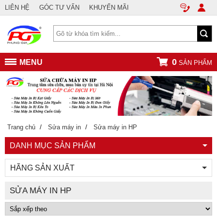
LIÊN HỆ
GÓC TƯ VẤN
KHUYẾN MÃI
0
MENU
SẢN PHẨM
/
/
Trang chủ
Sửa máy in
Sửa máy in HP
DANH MỤC SẢN PHẨM
HÃNG SẢN XUẤT
SỬA MÁY IN HP