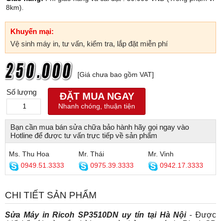
8km).
Khuyến mại:
Vệ sinh máy in, tư vấn, kiểm tra, lắp đặt miễn phí
[Giá chưa bao gồm VAT]
Số lượng
ĐẶT MUA NGAY
Nhanh chóng, thuận tiện
Bạn cần mua bán sửa chữa bảo hành hãy gọi ngay vào
Hotline để được tư vấn trực tiếp về sản phẩm
Ms. Thu Hoa
Mr. Thái
Mr. Vinh
0949.51.3333
0975.39.3333
0942.17.3333
CHI TIẾT SẢN PHẨM
Sửa Máy in Ricoh SP3510DN uy tín tại Hà Nội
- Được