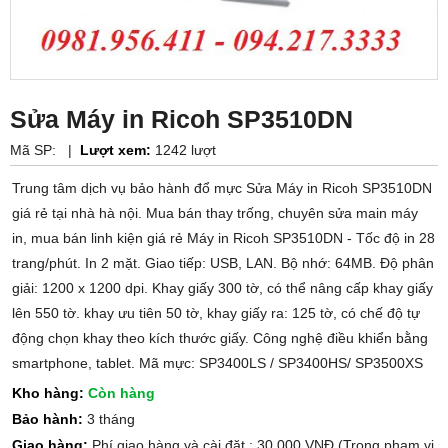
Sửa Máy in Ricoh SP3510DN
Mã SP:
|
Lượt xem:
1242 lượt
Trung tâm dịch vụ bảo hành đổ mực Sửa Máy in Ricoh SP3510DN
giá rẻ tại nhà hà nội. Mua bán thay trống, chuyên sửa main máy
in, mua bán linh kiện giá rẻ Máy in Ricoh SP3510DN - Tốc độ in 28
trang/phút. In 2 mặt. Giao tiếp: USB, LAN. Bộ nhớ: 64MB. Độ phân
giải: 1200 x 1200 dpi. Khay giấy 300 tờ, có thể nâng cấp khay giấy
lên 550 tờ. khay ưu tiên 50 tờ, khay giấy ra: 125 tờ, có chế độ tự
động chọn khay theo kích thước giấy. Công nghệ điều khiển bằng
smartphone, tablet. Mã mực: SP3400LS / SP3400HS/ SP3500XS
Kho hàng:
Còn hàng
Bảo hành:
3 tháng
Giao hàng:
Phí giao hàng và cài đặt : 30.000 VNĐ (Trong phạm vi