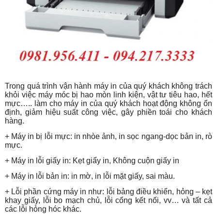
Trong quá trình vận hành máy in của quý khách không trách
khỏi việc máy móc bị hao mòn linh kiện, vật tư tiêu hao, hết
mực….. làm cho máy in của quý khách hoạt động không ổn
định, giảm hiệu suất công việc, gây phiền toái cho khách
hàng.
+ Máy in bị lỗi mực: in nhòe ảnh, in sọc ngang-dọc bản in, rò
mực.
+ Máy in lỗi giấy in: Kẹt giấy in, Không cuộn giấy in
+ Máy in lỗi bản in: in mờ, in lỗi mặt giấy, sai màu.
+ Lỗi phần cứng máy in như: lỗi bảng điều khiển, hỏng – kẹt
khay giấy, lỗi bo mạch chủ, lỗi cổng kết nối, vv… và tất cả
các lỗi hỏng hóc khác.