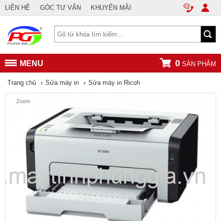
LIÊN HỆ
GÓC TƯ VẤN
KHUYẾN MÃI
0
MENU
SẢN PHẨM
›
›
Trang chủ
Sửa máy in
Sửa máy in Ricoh
Zoom