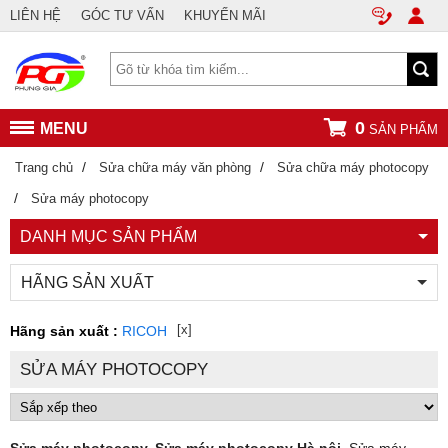
LIÊN HỆ
GÓC TƯ VẤN
KHUYẾN MÃI
0
MENU
SẢN PHẨM
/
/
Trang chủ
Sửa chữa máy văn phòng
Sửa chữa máy photocopy
/
Sửa máy photocopy
DANH MỤC SẢN PHẨM
HÃNG SẢN XUẤT
[x]
Hãng sản xuất :
RICOH
SỬA MÁY PHOTOCOPY