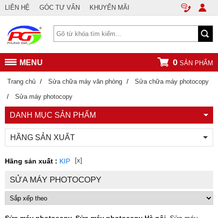
LIÊN HỆ
GÓC TƯ VẤN
KHUYẾN MÃI
0
MENU
SẢN PHẨM
/
/
Trang chủ
Sửa chữa máy văn phòng
Sửa chữa máy photocopy
/
Sửa máy photocopy
DANH MỤC SẢN PHẨM
HÃNG SẢN XUẤT
[x]
Hãng sản xuất :
KIP
SỬA MÁY PHOTOCOPY