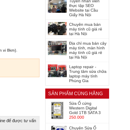
Tuyển nhân viên
thực tập SEO
Website tại Cầu
Giấy Hà Nội
Chuyên mua bán
máy tính cũ giá rẻ
tại Hà Nội
Địa chỉ mua bán cây
máy tính, màn hình
m vi 8km).
máy tính cũ giá rẻ
tại Hà Nội
Laptop repair -
Trung tâm sửa chữa
laptop máy tính
Phùng Gia
SẢN PHẨM CÙNG HÃNG
Sửa Ổ cứng
Western Digital
Gold 1TB SATA 3
250.000
ine để được tư vấn
Chuyên Sửa Ổ