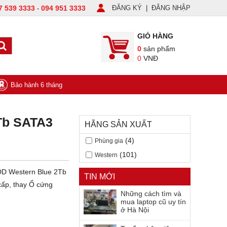
7 539 3333
094 951 3333
ĐĂNG KÝ
|
ĐĂNG NHẬP
-
GIỎ HÀNG
0
sản phẩm
0
VNĐ
Bảo hành 6 tháng
Tb SATA3
HÃNG SẢN XUẤT
(4)
Phùng gia
(101)
Western
 HDD Western Blue 2Tb
TIN MỚI
p, thay Ổ cứng
Những cách tìm và
mua laptop cũ uy tín
ở Hà Nội