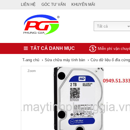
LIÊN HỆ
GÓC TƯ VẤN
KHUYẾN MÃI
Tất cả
TẤT CẢ DANH MỤC
Miễn phí vận chu
›
›
Trang chủ
Sửa chữa máy tính bàn
Cứu dữ liệu ổ đĩa cứn
Zoom