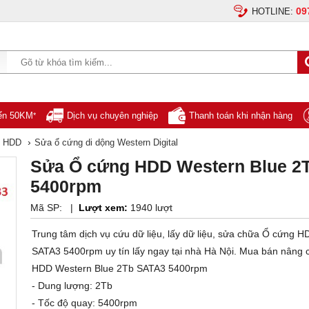
09
HOTLINE:
yển 50KM
Dịch vụ chuyên nghiệp
Thanh toán khi nhận hàng
*
›
g HDD
Sửa ổ cứng di dộng Western Digital
Sửa Ổ cứng HDD Western Blue 2
5400rpm
Mã SP:
|
Lượt xem:
1940 lượt
Trung tâm dịch vụ cứu dữ liệu, lấy dữ liệu, sửa chữa Ổ cứng
SATA3 5400rpm uy tín lấy ngay tại nhà Hà Nội. Mua bán nâng cấ
HDD Western Blue 2Tb SATA3 5400rpm
- Dung lượng: 2Tb
- Tốc độ quay: 5400rpm