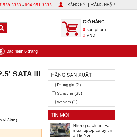
7 539 3333
094 951 3333
ĐĂNG KÝ
|
ĐĂNG NHẬP
-
GIỎ HÀNG
0
sản phẩm
0
VNĐ
Bảo hành 6 tháng
5' SATA III
HÃNG SẢN XUẤT
(2)
Phùng gia
(38)
Samsung
(1)
Western
TIN MỚI
m vi 8km).
Những cách tìm và
mua laptop cũ uy tín
ở Hà Nội