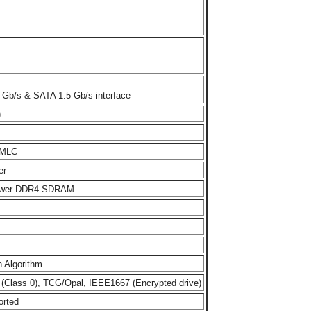
 Gb/s & SATA 1.5 Gb/s interface
)
 MLC
er
ower DDR4 SDRAM
n Algorithm
 (Class 0), TCG/Opal, IEEE1667 (Encrypted drive)
orted