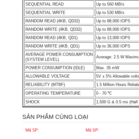
SEQUENTIAL READ
Up to 560 MB/s
SEQUENTIAL WRITE
Up to 530 MB/s
RANDOM READ (4KB, QD32)
Up to 98,000 IOPS
RANDOM WRITE (4KB, QD32)
Up to 88,000 IOPS
RANDOM READ (4KB, QD1)
Up to 13,000 IOPS
RANDOM WRITE (4KB, QD1)
Up to 36,000 IOPS
AVERAGE POWER CONSUMPTION
Average: 2.5 W Maximu
(SYSTEM LEVEL)
POWER CONSUMPTION (IDLE)
Max. 35 mW
ALLOWABLE VOLTAGE
5V ± 5% Allowable volt
RELIABILITY (MTBF)
1.5 Million Hours Reliabi
OPERATING TEMPERATURE
0 - 70 ℃
SHOCK
1,500 G & 0.5 ms (Half 
SẢN PHẨM CÙNG LOẠI
Mã SP:
Mã SP: