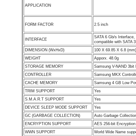
APPLICATION
FORM FACTOR
2.5 inch
SATA 6 Gb/s Interface,
INTERFACE
compatible with SATA 3
DIMENSION (WxHxD)
100 X 69.85 X 6.8 (mm
WEIGHT
Apporx. 48.0g
STORAGE MEMORY
Samsung V-NAND 3bit
CONTROLLER
Samsung MKX Controll
CACHE MEMORY
Samsung 4 GB Low P
TRIM SUPPORT
Yes
S.M.A.R.T SUPPORT
Yes
DEVICE SLEEP MODE SUPPORT
Yes
GC (GARBAGE COLLECTION)
Auto Garbage Collectio
ENCRYPTION SUPPORT
AES 256-bit Encryption
WWN SUPPORT
World Wide Name supp