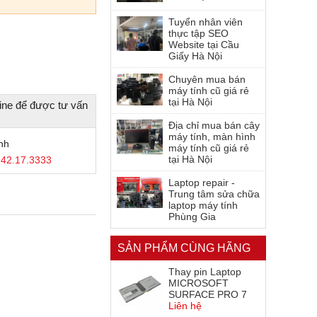
Tuyển nhân viên
thực tập SEO
Website tại Cầu
Giấy Hà Nội
Chuyên mua bán
máy tính cũ giá rẻ
tại Hà Nội
ine để được tư vấn
Địa chỉ mua bán cây
máy tính, màn hình
nh
máy tính cũ giá rẻ
tại Hà Nội
42.17.3333
Laptop repair -
Trung tâm sửa chữa
laptop máy tính
Phùng Gia
SẢN PHẨM CÙNG HÃNG
Thay pin Laptop
MICROSOFT
SURFACE PRO 7
Liên hệ