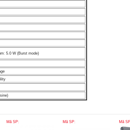
m: 5.0 W (Burst mode)
age
lity
sine)
Mã SP:
Mã SP:
Mã SP