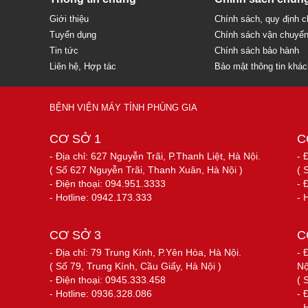
Giới thiệu
Chính sách, quy định 
Tuyển dụng
Chính sách vận chuyể
Tin tức
Chính sách bảo hành
Liên hệ, Hợp tác
Bảo mật thông tin khá
BỆNH VIỆN MÁY TÍNH PHÙNG GIA
CƠ SỞ 1
C
- Địa chỉ: 627 Nguyễn Trãi, P.Thanh Liệt, Hà Nội.
- 
( Số 627 Nguyễn Trãi, Thanh Xuân, Hà Nội )
( 
- Điện thoại: 094.951.3333
- 
- Hotline: 0942.173.333
- 
CƠ SỞ 3
C
- Địa chỉ: 79 Trung Kính, P.Yên Hòa, Hà Nội.
- 
( Số 79, Trung Kính, Cầu Giấy, Hà Nội )
Nộ
- Điện thoại: 0945.333.458
( 
- Hotline: 0936.328.086
- 
- 