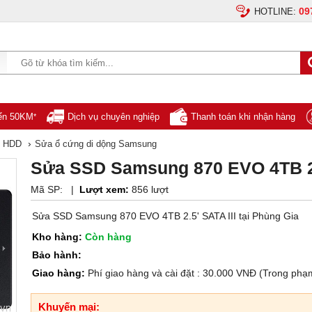
09
HOTLINE:
yển 50KM
Dịch vụ chuyên nghiệp
Thanh toán khi nhận hàng
*
›
g HDD
Sửa ổ cứng di dộng Samsung
Sửa SSD Samsung 870 EVO 4TB 2.
Mã SP:
|
Lượt xem:
856 lượt
Sửa SSD Samsung 870 EVO 4TB 2.5' SATA III tại Phùng Gia
Kho hàng:
Còn hàng
Bảo hành:
Giao hàng:
Phí giao hàng và cài đặt : 30.000 VNĐ (Trong phạ
Khuyến mại: