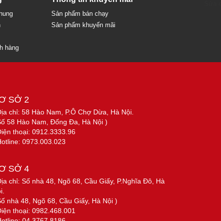
Sửa c
chung
Sản phẩm bán chạy
n
Sản phẩm khuyến mãi
ch hàng
Ơ SỞ 2
Địa chỉ: 58 Hào Nam, P.Ô Chợ Dừa, Hà Nội.
Số 58 Hào Nam, Đống Đa, Hà Nội )
Điện thoại: 0912.3333.96
Hotline: 0973.003.023
Ơ SỞ 4
Địa chỉ: Số nhà 48, Ngõ 68, Cầu Giấy, P.Nghĩa Đô, Hà
i.
Số nhà 48, Ngõ 68, Cầu Giấy, Hà Nội )
Điện thoại: 0982.468.001
Hotline: 04.3767.8186