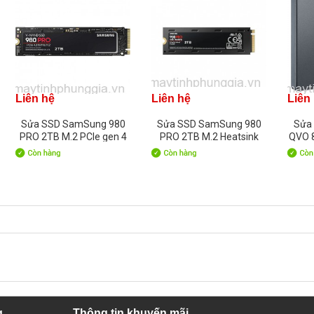
Liên hệ
Liên hệ
Liên
Sửa SSD SamSung 980
Sửa SSD SamSung 980
Sửa
PRO 2TB M.2 PCIe gen 4
PRO 2TB M.2 Heatsink
QVO 8
NVMe
PCIe gen 4 NVMe
g
Thông tin khuyến mãi