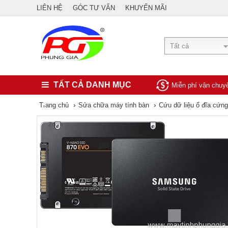
LIÊN HỆ
GÓC TƯ VẤN
KHUYẾN MÃI
Tất cả
TẤT CẢ DANH MỤC
Miễn phí vận chu
›
›
Trang chủ
Sửa chữa máy tính bàn
Cứu dữ liệu ổ đĩa cứn
Zoom