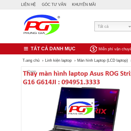
LIÊN HỆ
GÓC TƯ VẤN
KHUYẾN MÃI
Tất cả
TẤT CẢ DANH MỤC
Miễn phí vận chu
›
›
Trang chủ
Linh kiện laptop
Màn hình Laptop (LCD laptop)
Zoom