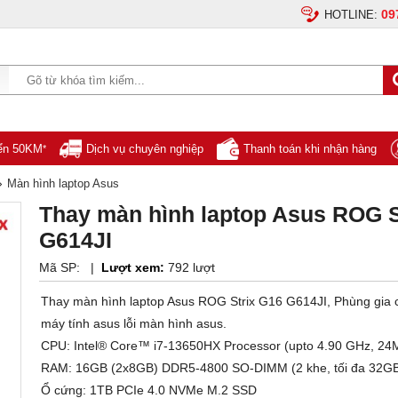
09
HOTLINE:
yển 50KM
Dịch vụ chuyên nghiệp
Thanh toán khi nhận hàng
*
›
Màn hình laptop Asus
Thay màn hình laptop Asus ROG S
G614JI
Mã SP:
|
Lượt xem:
792 lượt
Thay màn hình laptop Asus ROG Strix G16 G614JI, Phùng gia
máy tính asus lỗi màn hình asus.
CPU: Intel® Core™ i7-13650HX Processor (upto 4.90 GHz, 24
RAM: 16GB (2x8GB) DDR5-4800 SO-DIMM (2 khe, tối đa 32G
Ổ cứng: 1TB PCIe 4.0 NVMe M.2 SSD