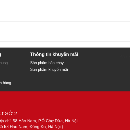
g
Thông tin khuyến mãi
Sửa c
chung
Sản phẩm bán chạy
n
Sản phẩm khuyến mãi
ch hàng
Ơ SỞ 2
Địa chỉ: 58 Hào Nam, P.Ô Chợ Dừa, Hà Nội.
Số 58 Hào Nam, Đống Đa, Hà Nội )