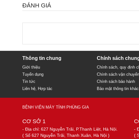
ĐÁNH GIÁ
Thông tin chung
Chính sách chun
Giới thiệu
Chính sách, quy định 
Tuyển dụng
Chính sách vận chuyể
Tin tức
Chính sách bảo hành
Liên hệ, Hợp tác
Bảo mật thông tin khá
BỆNH VIỆN MÁY TÍNH PHÙNG GIA
CƠ SỞ 1
C
- Địa chỉ: 627 Nguyễn Trãi, P.Thanh Liệt, Hà Nội.
- 
( Số 627 Nguyễn Trãi, Thanh Xuân, Hà Nội )
( 