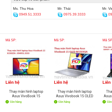
Ms. Thu Hoa
Mr. Thái
Mr. Vi
0949.51.3333
0975.39.3333
09
Mã SP:
Mã SP:
Mã SP
Liên hệ
Liên hệ
Liên
Thay màn hình laptop
Thay màn hình laptop
Tha
Asus VivoBook 15
Asus Vivobook 15 OLED
Asus
X1502ZA
M1503QA-L1044W