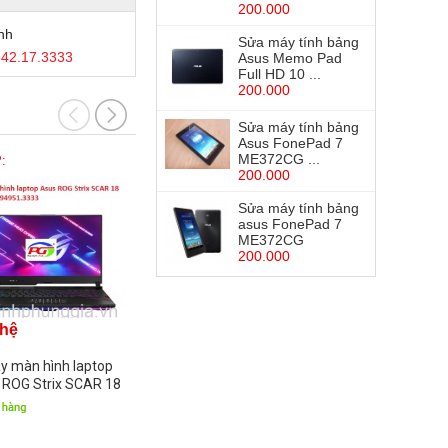
200.000
nh
Sửa máy tính bảng
42.17.3333
Asus Memo Pad
Full HD 10 ...
200.000
Sửa máy tính bảng
Asus FonePad 7
ME372CG ...
:
Mã SP:
Mã SP:
200.000
Sửa máy tính bảng
asus FonePad 7
ME372CG
200.000
 hệ
Liên hệ
Liên hệ
y màn hình laptop
Thay màn hình laptop
Thay màn hìn
 ROG Strix SCAR 18
Asus Vivobook Go 14
Asus Vivob
G834JY
E1404FA
X1504