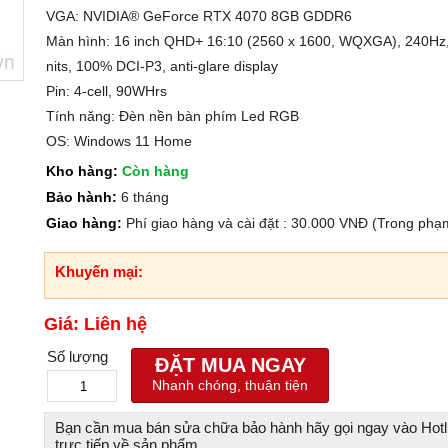
VGA: NVIDIA® GeForce RTX 4070 8GB GDDR6
Màn hình: 16 inch QHD+ 16:10 (2560 x 1600, WQXGA), 240Hz,
nits, 100% DCI-P3, anti-glare display
Pin: 4-cell, 90WHrs
Tính năng: Đèn nền bàn phím Led RGB
OS: Windows 11 Home
Kho hàng:
Còn hàng
Bảo hành:
6 tháng
Giao hàng:
Phí giao hàng và cài đặt : 30.000 VNĐ (Trong phạ
Khuyến mại:
Giá: Liên hệ
Số lượng
ĐẶT MUA NGAY
Nhanh chóng, thuận tiện
Bạn cần mua bán sửa chữa bảo hành hãy gọi ngay vào Hotl
trực tiếp về sản phẩm