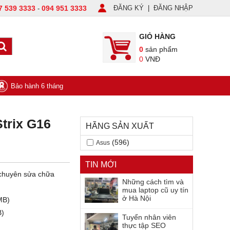
7 539 3333
094 951 3333
ĐĂNG KÝ
|
ĐĂNG NHẬP
-
GIỎ HÀNG
0
sản phẩm
0
VNĐ
Bảo hành 6 tháng
trix G16
HÃNG SẢN XUẤT
(596)
Asus
TIN MỚI
 chuyên sửa chữa
Những cách tìm và
mua laptop cũ uy tín
ở Hà Nội
MB)
B)
Tuyển nhân viên
thực tập SEO