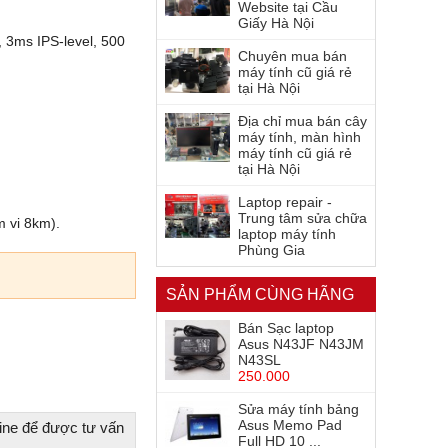
Website tại Cầu
Giấy Hà Nội
 3ms IPS-level, 500
Chuyên mua bán
máy tính cũ giá rẻ
tại Hà Nội
Địa chỉ mua bán cây
máy tính, màn hình
máy tính cũ giá rẻ
tại Hà Nội
Laptop repair -
Trung tâm sửa chữa
m vi 8km).
laptop máy tính
Phùng Gia
SẢN PHẨM CÙNG HÃNG
Bán Sạc laptop
Asus N43JF N43JM
N43SL
250.000
Sửa máy tính bảng
Asus Memo Pad
ine để được tư vấn
Full HD 10 ...