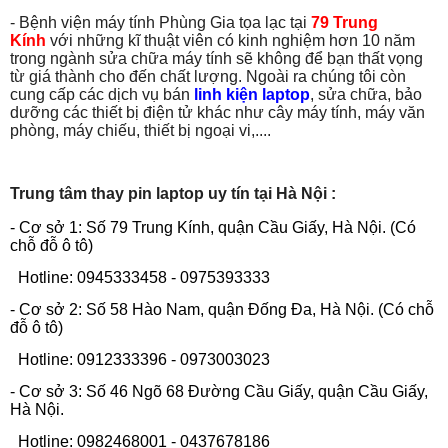
- Bệnh viện máy tính Phùng Gia tọa lạc tại
79 Trung
Kính
với những kĩ thuật viên có kinh nghiệm hơn 10 năm
trong ngành sửa chữa máy tính sẽ không để bạn thất vọng
từ giá thành cho đến chất lượng. Ngoài ra chúng tôi còn
cung cấp các dịch vụ bán
linh kiện laptop
, sửa chữa, bảo
dưỡng các thiết bị điện tử khác như cây máy tính, máy văn
phòng, máy chiếu, thiết bị ngoại vi,....
Trung tâm thay pin laptop uy tín tại Hà Nội :
- Cơ sở 1: Số 79 Trung Kính, quận Cầu Giấy, Hà Nội. (Có
chỗ đỗ ô tô)
Hotline: 0945333458 - 0975393333
- Cơ sở 2: Số 58 Hào Nam, quận Đống Đa, Hà Nội. (Có chỗ
đỗ ô tô)
Hotline: 0912333396 - 0973003023
- Cơ sở 3: Số 46 Ngõ 68 Đường Cầu Giấy, quận Cầu Giấy,
Hà Nội.
Hotline: 0982468001 - 0437678186