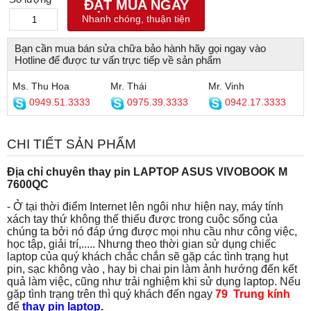
ĐẶT MUA NGAY
Nhanh chóng, thuận tiện
Bạn cần mua bán sửa chữa bảo hành hãy gọi ngay vào
Hotline để được tư vấn trực tiếp về sản phẩm
Ms. Thu Hoa
Mr. Thái
Mr. Vinh
0949.51.3333
0975.39.3333
0942.17.3333
CHI TIẾT SẢN PHẨM
Địa chỉ chuyên thay pin LAPTOP ASUS VIVOBOOK M
7600QC
- Ở tại thời điểm Internet lên ngôi như hiện nay, máy tính
xách tay thứ không thể thiếu được trong cuộc sống của
chúng ta bởi nó đáp ứng được mọi nhu cầu như công việc,
học tập, giải trí,..... Nhưng theo thời gian sử dụng chiếc
laptop của quý khách chắc chắn sẽ gặp các tình trạng hụt
pin, sạc không vào , hay bị chai pin làm ảnh hướng đến kết
quả làm việc, cũng như trải nghiệm khi sử dụng laptop. Nếu
gặp tình trạng trên thì quý khách đến ngay
79 Trung kính
để
thay pin laptop
.