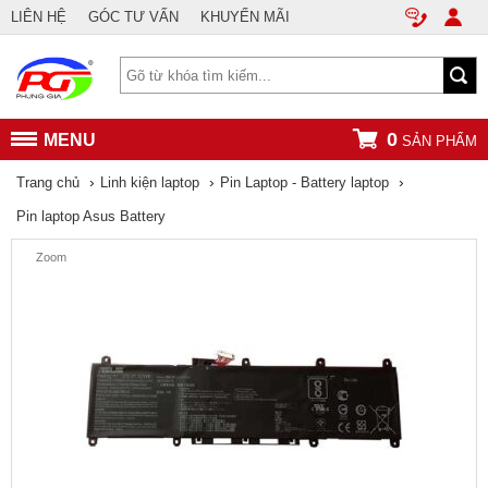
LIÊN HỆ
GÓC TƯ VẤN
KHUYẾN MÃI
0
MENU
SẢN PHẨM
›
›
›
Trang chủ
Linh kiện laptop
Pin Laptop - Battery laptop
Pin laptop Asus Battery
Zoom