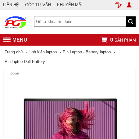
LIÊN HỆ
GÓC TƯ VẤN
KHUYẾN MÃI
0
MENU
SẢN PHẨM
›
›
›
Trang chủ
Linh kiện laptop
Pin Laptop - Battery laptop
Pin laptop Dell Battery
Zoom