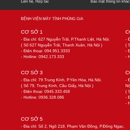
Liên hệ, Hợp tác
Bảo mật thông tin khá
BỆNH VIỆN MÁY TÍNH PHÙNG GIA
CƠ SỞ 1
C
- Địa chỉ: 627 Nguyễn Trãi, P.Thanh Liệt, Hà Nội.
- 
( Số 627 Nguyễn Trãi, Thanh Xuân, Hà Nội )
( 
- Điện thoại: 094.951.3333
- 
- Hotline: 0942.173.333
- 
CƠ SỞ 3
C
- Địa chỉ: 79 Trung Kính, P.Yên Hòa, Hà Nội.
- 
( Số 79, Trung Kính, Cầu Giấy, Hà Nội )
Nộ
- Điện thoại: 0945.333.458
( 
- Hotline: 0936.328.086
- 
- 
CƠ SỞ 5
- Địa chỉ: Số 2, Ngõ 218, Phạm Văn Đồng, P.Đông Ngạc,