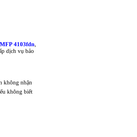
o MFP 4103fdn
, 
p dịch vụ bảo 
n không nhận 
ếu không biết 