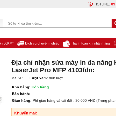
09
HOTLINE:
yển 50KM
Dịch vụ chuyên nghiệp
Thanh toán khi nhận hàng
*
Địa chỉ nhận sửa máy in đa năng
LaserJet Pro MFP 4103fdn:
Mã SP:
|
Lượt xem:
808 lượt
Kho hàng:
Còn hàng
Bảo hành:
Giao hàng:
Phí giao hàng và cài đặt : 30.000 VNĐ (Trong phạ
Khuyến mại: