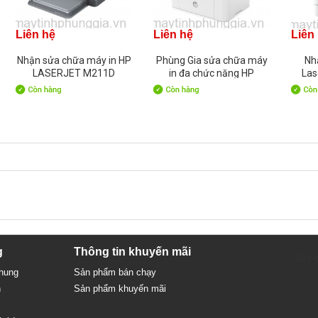
Liên hệ
Liên hệ
Liên
Nhận sửa chữa máy in HP
Phùng Gia sửa chữa máy
Nh
LASERJET M211D
in đa chức năng HP
Las
9YF82A:
LaserJet MFP 137fnw
4ZB84A:
g
Thông tin khuyến mãi
Sửa c
chung
Sản phẩm bán chạy
n
Sản phẩm khuyến mãi