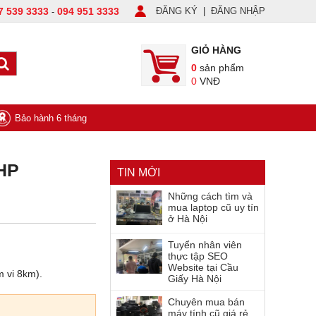
7 539 3333
094 951 3333
ĐĂNG KÝ
|
ĐĂNG NHẬP
-
GIỎ HÀNG
0
sản phẩm
0
VNĐ
Bảo hành 6 tháng
 HP
TIN MỚI
Những cách tìm và
mua laptop cũ uy tín
ở Hà Nội
Tuyển nhân viên
thực tập SEO
Website tại Cầu
m vi 8km).
Giấy Hà Nội
Chuyên mua bán
máy tính cũ giá rẻ