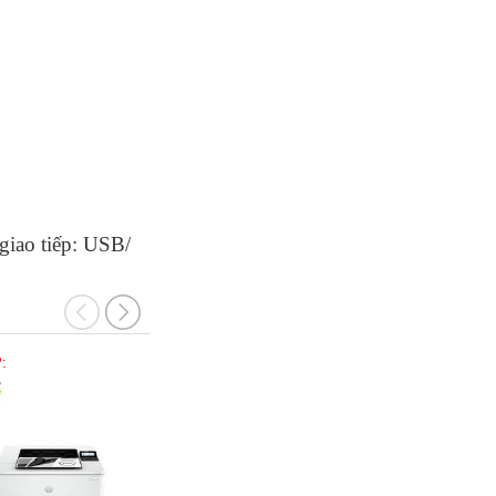
giao tiếp: USB/ 
:
Mã SP:
Mã SP: