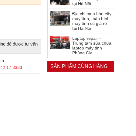
tại Hà Nội
Địa chỉ mua bán cây
máy tính, màn hình
máy tính cũ giá rẻ
tại Hà Nội
Laptop repair -
Trung tâm sửa chữa
ine để được tư vấn
laptop máy tính
Phùng Gia
nh
SẢN PHẨM CÙNG HÃNG
42.17.3333