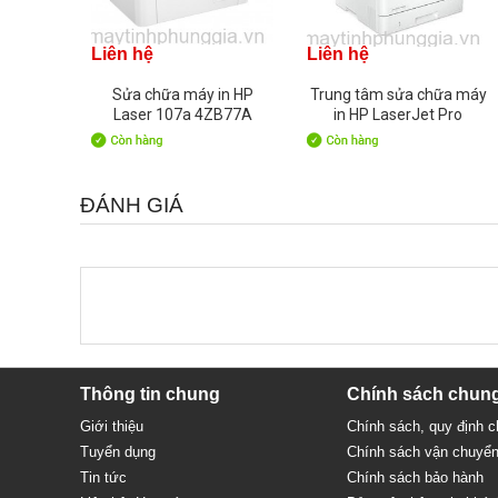
Liên hệ
Liên hệ
Sửa chữa máy in HP
Trung tâm sửa chữa máy
Laser 107a 4ZB77A
in HP LaserJet Pro
4003dw
ĐÁNH GIÁ
Thông tin chung
Chính sách chun
Giới thiệu
Chính sách, quy định 
Tuyển dụng
Chính sách vận chuyể
Tin tức
Chính sách bảo hành