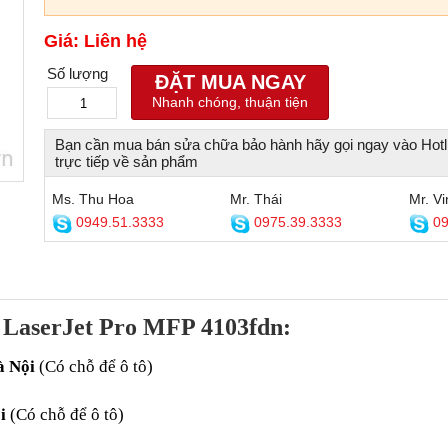
Giá: Liên hệ
Số lượng
ĐẶT MUA NGAY
Nhanh chóng, thuận tiện
Bạn cần mua bán sửa chữa bảo hành hãy gọi ngay vào Hotl
trực tiếp về sản phẩm
Ms. Thu Hoa
Mr. Thái
Mr. Vi
0949.51.3333
0975.39.3333
09
 LaserJet Pro MFP 4103fdn:
à Nội
 (Có chỗ để ô tô) 
i
 (Có chỗ để ô tô) 