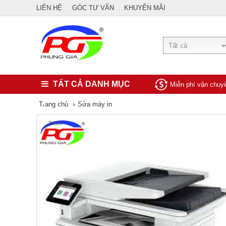
LIÊN HỆ
GÓC TƯ VẤN
KHUYẾN MÃI
Tất cả
TẤT CẢ DANH MỤC
Miễn phí vận chu
›
Trang chủ
Sửa máy in
Zoom