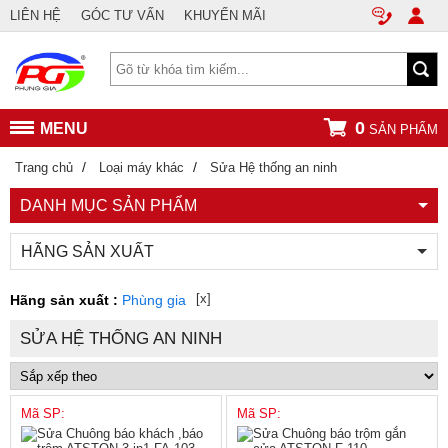
LIÊN HỆ
GÓC TƯ VẤN
KHUYẾN MÃI
0
MENU
SẢN PHẨM
/
/
Trang chủ
Loại máy khác
Sửa Hệ thống an ninh
DANH MỤC SẢN PHẨM
HÃNG SẢN XUẤT
[x]
Hãng sản xuất :
Phùng gia
SỬA HỆ THỐNG AN NINH
Mã SP:
Mã SP: