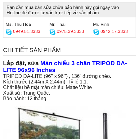
Bạn cần mua bán sửa chữa bảo hành hãy gọi ngay vào
Hotline để được tư vấn trực tiếp về sản phẩm
Ms. Thu Hoa
Mr. Thái
Mr. Vinh
0949.51.3333
0975.39.3333
0942.17.3333
CHI TIẾT SẢN PHẨM
Lắp đặt, sửa
Màn chiếu 3 chân TRIPOD DA-
LITE 96x96 Inches
TRIPOD DA-LITE (96’’ x 96’’) , 136” đường chéo.
Kích thước (2.44m X 2.44m) .Tỷ lệ 1:1.
Chất liệu bề mặt màn chiếu: Matte White
Xuất sứ: Trung Quốc.
Bảo hành: 12 tháng