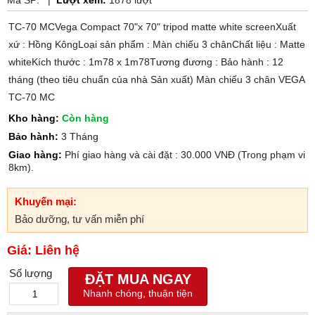
Mã SP:
|
Lượt xem:
1878 lượt
TC-70 MCVega Compact 70"x 70" tripod matte white screenXuất
xứ : Hồng KôngLoại sản phẩm : Màn chiếu 3 chânChất liệu : Matte
whiteKích thước : 1m78 x 1m78Tương đương : Bảo hành : 12
tháng (theo tiêu chuẩn của nhà Sản xuất) Màn chiếu 3 chân VEGA
TC-70 MC
Kho hàng:
Còn hàng
Bảo hành:
3 Tháng
Giao hàng:
Phí giao hàng và cài đặt : 30.000 VNĐ (Trong phạm vi
8km).
Khuyến mại:
Bảo dưỡng, tư vấn miễn phí
Giá: Liên hệ
Số lượng
ĐẶT MUA NGAY
Nhanh chóng, thuận tiện