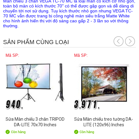
Màn chiếu 3 chân VEGA TC-70 MC là loại màn có kích cỡ nhỏ gọn,
toàn bộ màn có kích thước 70" có thể được gập gọn và dễ dàng di
chuyển tới nơi sử dụng. Tuy kích thước nhỏ gọn nhưng VEGA TC-
70 MC vẫn được trang bị công nghệ màn siêu trắng Matte White
cho hình ảnh hiển thị với độ sáng cao gấp 2 - 3 lần so với thông
thường.
SẢN PHẨM CÙNG LOẠI
Mã SP:
Mã SP:
Sửa Màn chiếu 3 chân TRIPOD
Sửa Màn chiếu treo tường DA-
DA-LITE 70x70 Inches
LITE (120x96) Inches