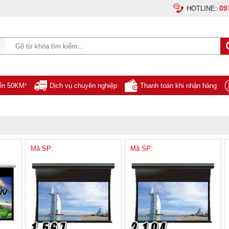
09
HOTLINE:
yển 50KM
Dịch vụ chuyên nghiệp
Thanh toán khi nhận hàng
*
Mã SP:
Mã SP: