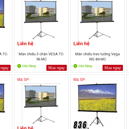
Liên hệ
Liên hệ
A TC-
Màn chiếu 3 chân VEGA TC-
Màn chiếu treo tường Vega
96 MC
WE-84 MC
 ngay
Mua ngay
Mua ngay
Mã SP:
Mã SP:
Liên hệ