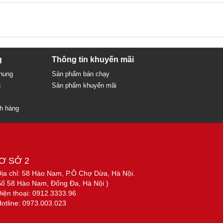
g
Thông tin khuyến mãi
Sửa c
chung
Sản phẩm bán chạy
n
Sản phẩm khuyến mãi
ch hàng
Ơ SỞ 2
Địa chỉ: 58 Hào Nam, P.Ô Chợ Dừa, Hà Nội.
Số 58 Hào Nam, Đống Đa, Hà Nội )
Điện thoại: 0912.3333.96
Hotline: 0973.003.023