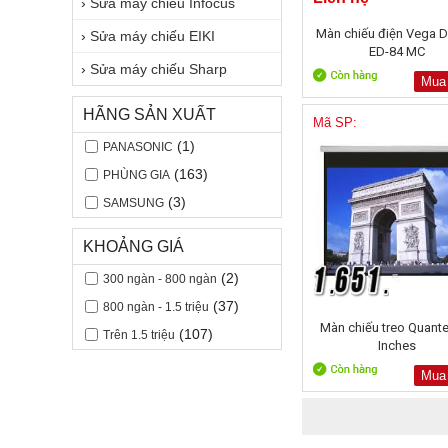
›
Sửa máy chiếu Infocus
Màn chiếu điện Vega D
›
Sửa máy chiếu EIKI
ED-84 MC
›
Sửa máy chiếu Sharp
Mua
HÃNG SẢN XUẤT
Mã SP:
(1)
PANASONIC
(163)
PHÙNG GIA
(3)
SAMSUNG
KHOẢNG GIÁ
(2)
300 ngàn - 800 ngàn
(37)
800 ngàn - 1.5 triệu
Màn chiếu treo Quant
(107)
Trên 1.5 triệu
Inches
Mua