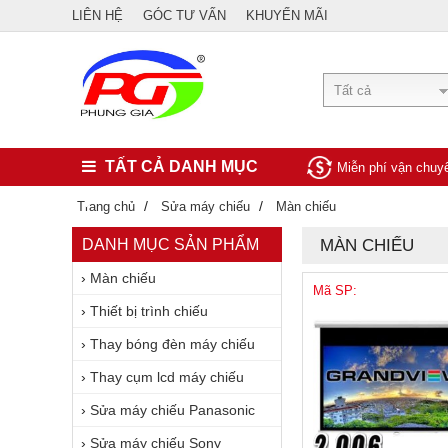
LIÊN HỆ
GÓC TƯ VẤN
KHUYẾN MÃI
Tất cả
TẤT CẢ DANH MỤC
Miễn phí vận chu
/
/
Trang chủ
Sửa máy chiếu
Màn chiếu
DANH MỤC SẢN PHẨM
MÀN CHIẾU
›
Màn chiếu
Mã SP:
›
Thiết bị trình chiếu
›
Thay bóng đèn máy chiếu
›
Thay cụm lcd máy chiếu
›
Sửa máy chiếu Panasonic
›
Sửa máy chiếu Sony