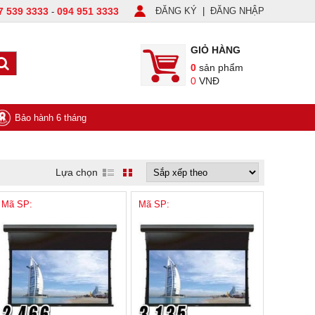
7 539 3333
094 951 3333
ĐĂNG KÝ
|
ĐĂNG NHẬP
-
GIỎ HÀNG
0
sản phẩm
0
VNĐ
Bảo hành 6 tháng
Lựa chọn
Mã SP:
Mã SP: