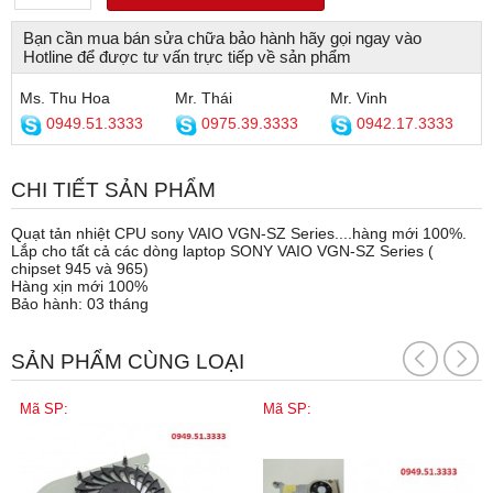
Bạn cần mua bán sửa chữa bảo hành hãy gọi ngay vào
Hotline để được tư vấn trực tiếp về sản phẩm
Ms. Thu Hoa
Mr. Thái
Mr. Vinh
0949.51.3333
0975.39.3333
0942.17.3333
CHI TIẾT SẢN PHẨM
Quạt tản nhiệt CPU sony VAIO VGN-SZ Series....hàng mới 100%.
Lắp cho tất cả các dòng laptop SONY VAIO VGN-SZ Series (
chipset 945 và 965)
Hàng xịn mới 100%
Bảo hành: 03 tháng
SẢN PHẨM CÙNG LOẠI
Mã SP:
Mã SP: