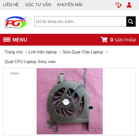
LIÊN HỆ
GÓC TƯ VẤN
KHUYẾN MÃI
0
MENU
SẢN PHẨM
›
›
›
Trang chủ
Linh kiện laptop
Sửa Quạt Chip Laptop
Quạt CPU Laptop Sony vaio
Zoom