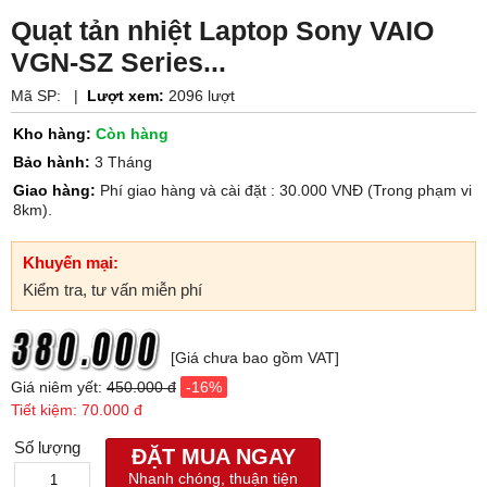
Quạt tản nhiệt Laptop Sony VAIO
VGN-SZ Series...
Mã SP:
|
Lượt xem:
2096 lượt
Kho hàng:
Còn hàng
Bảo hành:
3 Tháng
Giao hàng:
Phí giao hàng và cài đặt : 30.000 VNĐ (Trong phạm vi
8km).
Khuyến mại:
Kiểm tra, tư vấn miễn phí
[Giá chưa bao gồm VAT]
Giá niêm yết:
450.000 đ
-16%
Tiết kiệm: 70.000 đ
Số lượng
ĐẶT MUA NGAY
Nhanh chóng, thuận tiện