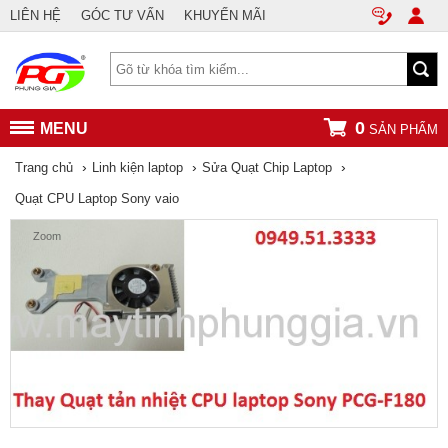
LIÊN HỆ
GÓC TƯ VẤN
KHUYẾN MÃI
0
MENU
SẢN PHẨM
›
›
›
Trang chủ
Linh kiện laptop
Sửa Quạt Chip Laptop
Quạt CPU Laptop Sony vaio
Zoom