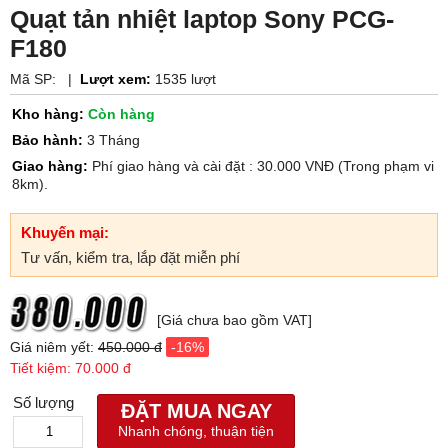
Quạt tản nhiệt laptop Sony PCG-
F180
Mã SP:
|
Lượt xem:
1535 lượt
Kho hàng:
Còn hàng
Bảo hành:
3 Tháng
Giao hàng:
Phí giao hàng và cài đặt : 30.000 VNĐ (Trong phạm vi
8km).
Khuyến mại:
Tư vấn, kiểm tra, lắp đặt miễn phí
[Giá chưa bao gồm VAT]
Giá niêm yết:
450.000 đ
-16%
Tiết kiệm: 70.000 đ
Số lượng
ĐẶT MUA NGAY
Nhanh chóng, thuận tiện