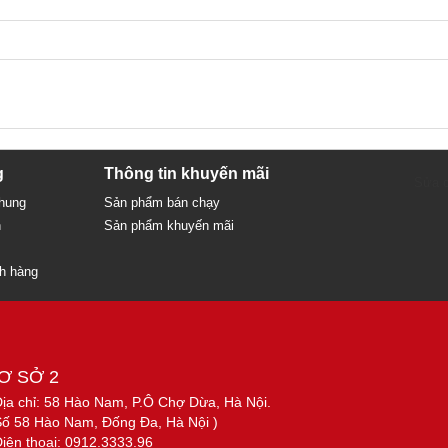
g
Thông tin khuyến mãi
Sửa c
chung
Sản phẩm bán chạy
n
Sản phẩm khuyến mãi
ch hàng
Ơ SỞ 2
Địa chỉ: 58 Hào Nam, P.Ô Chợ Dừa, Hà Nội.
Số 58 Hào Nam, Đống Đa, Hà Nội )
Điện thoại: 0912.3333.96