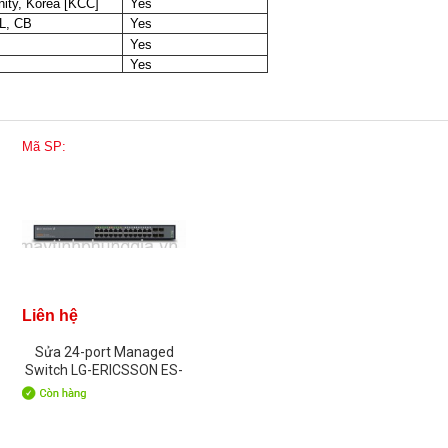
ity, Korea [KCC]
Yes
UL, CB
Yes
Yes
Yes
Mã SP:
Liên hệ
Sửa 24-port Managed
Switch LG-ERICSSON ES-
2024G