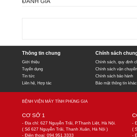
ĐÁNH GIÁ
Thông tin chung
Chính sách chun
Giới thiệu
Chính sách, quy định 
Tuyển dụng
Chính sách vận chuyể
Tin tức
Chính sách bảo hành
Liên hệ, Hợp tác
Bảo mật thông tin khá
BỆNH VIỆN MÁY TÍNH PHÙNG GIA
CƠ SỞ 1
C
- Địa chỉ: 627 Nguyễn Trãi, P.Thanh Liệt, Hà Nội.
- 
( Số 627 Nguyễn Trãi, Thanh Xuân, Hà Nội )
( 
- Điện thoại: 094.951.3333
- 