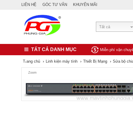
LIÊN HỆ
GÓC TƯ VẤN
KHUYẾN MÃI
Tất cả
TẤT CẢ DANH MỤC
Miễn phí vận chu
›
›
›
Trang chủ
Linh kiện máy tính
Thiết Bị Mạng
Sửa bộ chi
Zoom