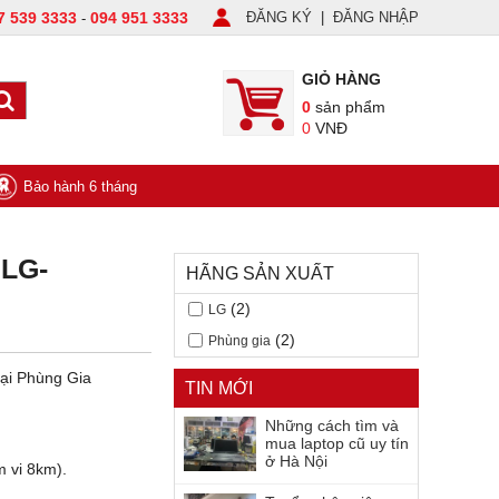
7 539 3333
094 951 3333
ĐĂNG KÝ
|
ĐĂNG NHẬP
-
GIỎ HÀNG
0
sản phẩm
0
VNĐ
Bảo hành 6 tháng
 LG-
HÃNG SẢN XUẤT
(2)
LG
(2)
Phùng gia
ại Phùng Gia
TIN MỚI
Những cách tìm và
mua laptop cũ uy tín
ở Hà Nội
m vi 8km).