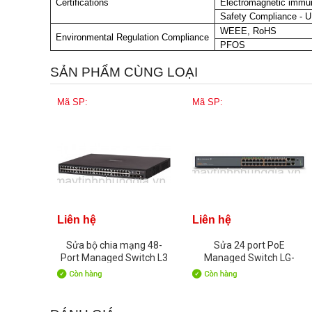
Certifications
Electromagnetic immun
Safety Compliance - 
WEEE, RoHS
Environmental Regulation Compliance
PFOS
SẢN PHẨM CÙNG LOẠI
Mã SP:
Mã SP:
Liên hệ
Liên hệ
Sửa bộ chia mạng 48-
Sửa 24 port PoE
Port Managed Switch L3
Managed Switch LG-
LG-ERICSSON ES-4550G
ERICSSON ES-2026P