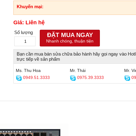
Khuyến mại:
Giá: Liên hệ
Số lượng
ĐẶT MUA NGAY
Nhanh chóng, thuận tiện
Bạn cần mua bán sửa chữa bảo hành hãy gọi ngay vào Hotl
trực tiếp về sản phẩm
Ms. Thu Hoa
Mr. Thái
Mr. Vi
0949.51.3333
0975.39.3333
09