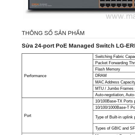
THÔNG SỐ SẢN PHẨM
Sửa 24-port PoE Managed Switch LG-ERI
Switching Fabric Capa
Packet Forwarding Th
Flash Memory
DRAM
Performance
MAC Address Capacit
MTU / Jumbo Frames 
Auto-negotiation, Aut
10/100Base-TX Ports p
10/100/1000Base-T Por
Port
Type of Built-in uplink 
Types of GBIC and SF