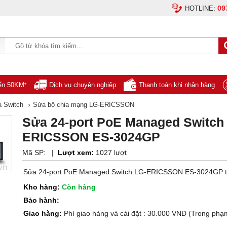
09
HOTLINE:
yển 50KM
Dịch vụ chuyên nghiệp
Thanh toán khi nhận hàng
*
›
a Switch
Sửa bộ chia mạng LG-ERICSSON
Sửa 24-port PoE Managed Switch
ERICSSON ES-3024GP
Mã SP:
|
Lượt xem:
1027 lượt
Sửa 24-port PoE Managed Switch LG-ERICSSON ES-3024GP t
Kho hàng:
Còn hàng
Bảo hành:
Giao hàng:
Phí giao hàng và cài đặt : 30.000 VNĐ (Trong phạ