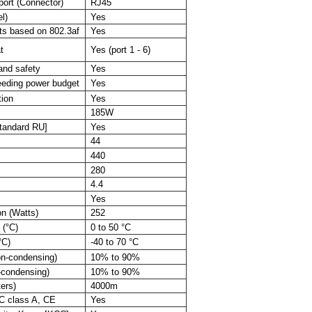
ort (Connector)
RJ45
l)
Yes
rts based on 802.3af
Yes
t
Yes (port 1 - 6)
and safety
Yes
ceeding power budget
Yes
tion
Yes
185W
tandard RU]
Yes
44
440
280
4.4
z
Yes
n (Watts)
252
 (°C)
0 to 50 °C
°C)
-40 to 70 °C
on-condensing)
10% to 90%
-condensing)
10% to 90%
ters)
4000m
C class A, CE
Yes