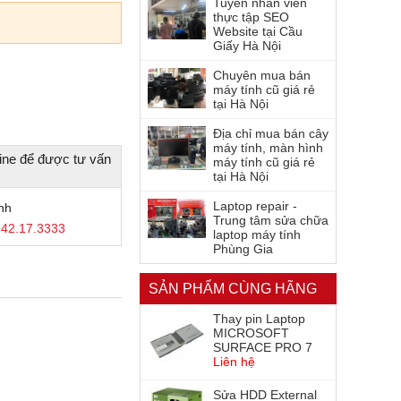
Tuyển nhân viên
thực tập SEO
Website tại Cầu
Giấy Hà Nội
Chuyên mua bán
máy tính cũ giá rẻ
tại Hà Nội
Địa chỉ mua bán cây
máy tính, màn hình
ine để được tư vấn
máy tính cũ giá rẻ
tại Hà Nội
Laptop repair -
nh
Trung tâm sửa chữa
42.17.3333
laptop máy tính
Phùng Gia
SẢN PHẨM CÙNG HÃNG
Thay pin Laptop
MICROSOFT
SURFACE PRO 7
Liên hệ
Sửa HDD External