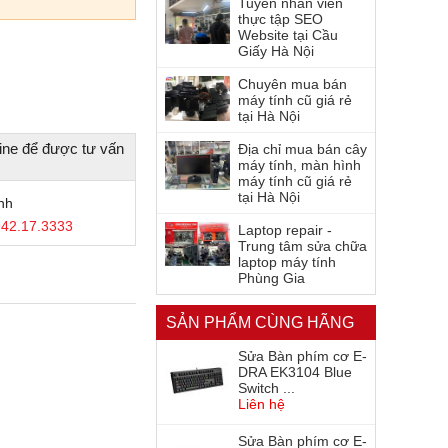
Tuyển nhân viên
thực tập SEO
Website tại Cầu
Giấy Hà Nội
Chuyên mua bán
máy tính cũ giá rẻ
tại Hà Nội
ine để được tư vấn
Địa chỉ mua bán cây
máy tính, màn hình
máy tính cũ giá rẻ
tại Hà Nội
nh
42.17.3333
Laptop repair -
Trung tâm sửa chữa
laptop máy tính
Phùng Gia
SẢN PHẨM CÙNG HÃNG
Sửa Bàn phím cơ E-
DRA EK3104 Blue
Switch ...
Liên hệ
Sửa Bàn phím cơ E-