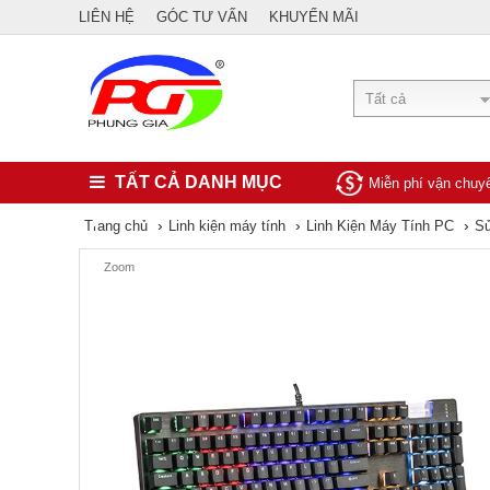
LIÊN HỆ
GÓC TƯ VẤN
KHUYẾN MÃI
Tất cả
TẤT CẢ DANH MỤC
Miễn phí vận chu
›
›
›
Trang chủ
Linh kiện máy tính
Linh Kiện Máy Tính PC
Sử
Zoom