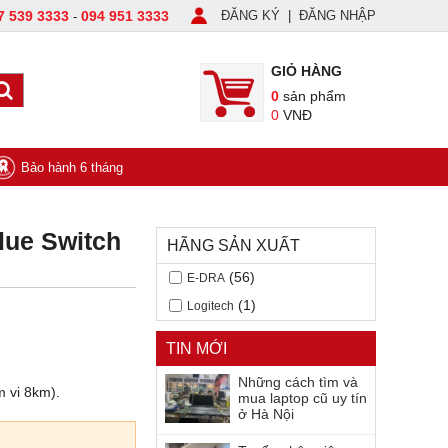
7 539 3333
094 951 3333
ĐĂNG KÝ
|
ĐĂNG NHẬP
-
GIỎ HÀNG
0
sản phẩm
0
VNĐ
Bảo hành 6 tháng
ue Switch
HÃNG SẢN XUẤT
(56)
E-DRA
(1)
Logitech
TIN MỚI
Những cách tìm và
m vi 8km).
mua laptop cũ uy tín
ở Hà Nội