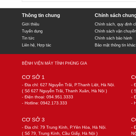
Thông tin chung
Chính sách chun
Giới thiệu
Chính sách, quy định 
Tuyển dụng
Chính sách vận chuyể
Tin tức
Chính sách bảo hành
Liên hệ, Hợp tác
Bảo mật thông tin khá
BỆNH VIỆN MÁY TÍNH PHÙNG GIA
CƠ SỞ 1
C
- Địa chỉ: 627 Nguyễn Trãi, P.Thanh Liệt, Hà Nội.
- 
( Số 627 Nguyễn Trãi, Thanh Xuân, Hà Nội )
( 
- Điện thoại: 094.951.3333
- 
- Hotline: 0942.173.333
- 
CƠ SỞ 3
C
- Địa chỉ: 79 Trung Kính, P.Yên Hòa, Hà Nội.
- 
( Số 79, Trung Kính, Cầu Giấy, Hà Nội )
Nộ