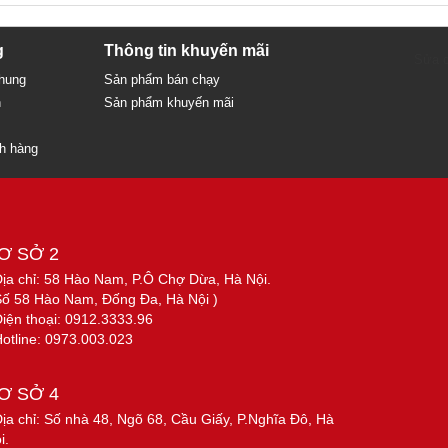
g
Thông tin khuyến mãi
Sửa c
chung
Sản phẩm bán chạy
n
Sản phẩm khuyến mãi
ch hàng
Ơ SỞ 2
Địa chỉ: 58 Hào Nam, P.Ô Chợ Dừa, Hà Nội.
Số 58 Hào Nam, Đống Đa, Hà Nội )
Điện thoại: 0912.3333.96
Hotline: 0973.003.023
Ơ SỞ 4
Địa chỉ: Số nhà 48, Ngõ 68, Cầu Giấy, P.Nghĩa Đô, Hà
i.