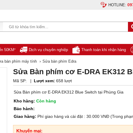
09
HOTLINE:
yển 50KM
Dịch vụ chuyên nghiệp
Thanh toán khi nhận hàng
*
›
a bàn phím máy tính
Sửa bàn phím Edra
Sửa Bàn phím cơ E-DRA EK312 Bl
Mã SP:
|
Lượt xem:
658 lượt
Sửa Bàn phím cơ E-DRA EK312 Blue Switch tại Phùng Gia
Kho hàng:
Còn hàng
Bảo hành:
Giao hàng:
Phí giao hàng và cài đặt : 30.000 VNĐ (Trong phạ
Khuyến mại: