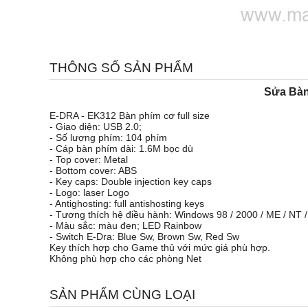
THÔNG SỐ SẢN PHẨM
Sửa Bàn
E-DRA - EK312 Bàn phím cơ full size
- Giao diện: USB 2.0;
- Số lượng phím: 104 phím
- Cáp bàn phím dài: 1.6M bọc dù
- Top cover: Metal
- Bottom cover: ABS
- Key caps: Double injection key caps
- Logo: laser Logo
- Antighosting: full antishosting keys
- Tương thích hệ điều hành: Windows 98 / 2000 / ME / NT /
- Màu sắc: màu đen; LED Rainbow
- Switch E-Dra: Blue Sw, Brown Sw, Red Sw
Key thích hợp cho Game thủ với mức giá phù hợp.
Không phù hợp cho các phòng Net
SẢN PHẨM CÙNG LOẠI