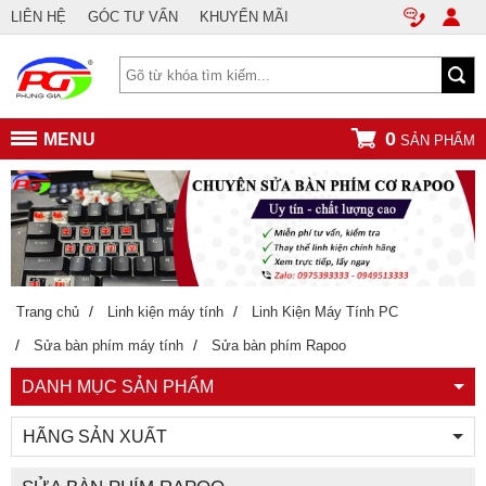
LIÊN HỆ
GÓC TƯ VẤN
KHUYẾN MÃI
0
MENU
SẢN PHẨM
/
/
Trang chủ
Linh kiện máy tính
Linh Kiện Máy Tính PC
/
/
Sửa bàn phím máy tính
Sửa bàn phím Rapoo
DANH MỤC SẢN PHẨM
HÃNG SẢN XUẤT