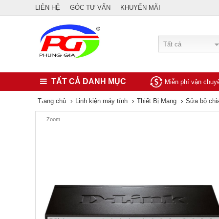
LIÊN HỆ
GÓC TƯ VẤN
KHUYẾN MÃI
Tất cả
TẤT CẢ DANH MỤC
Miễn phí vận chu
›
›
›
Trang chủ
Linh kiện máy tính
Thiết Bị Mạng
Sửa bộ chi
Zoom