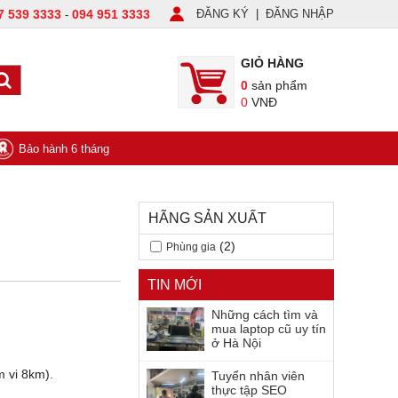
7 539 3333
094 951 3333
ĐĂNG KÝ
|
ĐĂNG NHẬP
-
GIỎ HÀNG
0
sản phẩm
0
VNĐ
Bảo hành 6 tháng
HÃNG SẢN XUẤT
(2)
Phùng gia
TIN MỚI
Những cách tìm và
mua laptop cũ uy tín
ở Hà Nội
m vi 8km).
Tuyển nhân viên
thực tập SEO