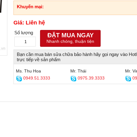
Khuyến mại:
Giá: Liên hệ
Số lượng
ĐẶT MUA NGAY
Nhanh chóng, thuận tiện
Bạn cần mua bán sửa chữa bảo hành hãy gọi ngay vào Hotl
trực tiếp về sản phẩm
Ms. Thu Hoa
Mr. Thái
Mr. Vi
0949.51.3333
0975.39.3333
09