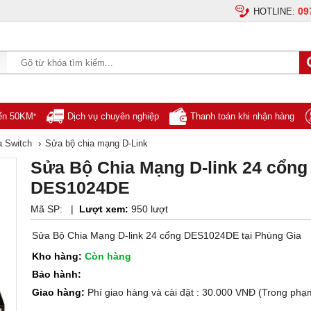
09
HOTLINE:
yển 50KM
Dịch vụ chuyên nghiệp
Thanh toán khi nhận hàng
*
›
a Switch
Sửa bộ chia mạng D-Link
Sửa Bộ Chia Mạng D-link 24 cổng
DES1024DE
Mã SP:
|
Lượt xem:
950 lượt
Sửa Bộ Chia Mạng D-link 24 cổng DES1024DE tại Phùng Gia
Kho hàng:
Còn hàng
Bảo hành:
Giao hàng:
Phí giao hàng và cài đặt : 30.000 VNĐ (Trong phạ