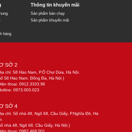
g
Thông tin khuyến mãi
Sửa c
chung
Sản phẩm bán chạy
n
Sản phẩm khuyến mãi
ch hàng
Ơ SỞ 2
Địa chỉ: 58 Hào Nam, P.Ô Chợ Dừa, Hà Nội.
Số 58 Hào Nam, Đống Đa, Hà Nội )
Điện thoại: 0912.3333.96
Hotline: 0973.003.023
Ơ SỞ 4
Địa chỉ: Số nhà 48, Ngõ 68, Cầu Giấy, P.Nghĩa Đô, Hà
i.
Số nhà 48, Ngõ 68, Cầu Giấy, Hà Nội )
Điện thoại: 0982.468.001