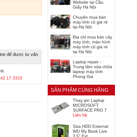
Website tại Cầu
Giấy Hà Nội
Chuyên mua bán
máy tính cũ giá rẻ
tại Hà Nội
Địa chỉ mua bán cây
máy tính, màn hình
máy tính cũ giá rẻ
tại Hà Nội
ine để được tư vấn
Laptop repair -
Trung tâm sửa chữa
nh
laptop máy tính
Phùng Gia
42.17.3333
SẢN PHẨM CÙNG HÃNG
Thay pin Laptop
MICROSOFT
SURFACE PRO 7
Liên hệ
Sửa HDD External
WD My Book Live
3.5” Ext ...