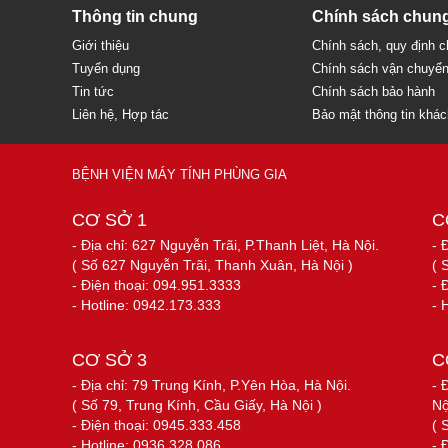
Thông tin chung
Chính sách chun
Giới thiệu
Chính sách, quy định 
Tuyển dụng
Chính sách vận chuyể
Tin tức
Chính sách bảo hành
Liên hệ, Hợp tác
Bảo mật thông tin khá
BỆNH VIỆN MÁY TÍNH PHÙNG GIA
CƠ SỞ 1
C
- Địa chỉ: 627 Nguyễn Trãi, P.Thanh Liệt, Hà Nội.
- 
( Số 627 Nguyễn Trãi, Thanh Xuân, Hà Nội )
( 
- Điện thoại: 094.951.3333
- 
- Hotline: 0942.173.333
- 
CƠ SỞ 3
C
- Địa chỉ: 79 Trung Kính, P.Yên Hòa, Hà Nội.
- 
( Số 79, Trung Kính, Cầu Giấy, Hà Nội )
Nộ
- Điện thoại: 0945.333.458
( 
- Hotline: 0936.328.086
- 