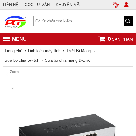
LIÊN HỆ
GÓC TƯ VẤN
KHUYẾN MÃI
0
MENU
SẢN PHẨM
›
›
›
Trang chủ
Linh kiện máy tính
Thiết Bị Mạng
›
Sửa bộ chia Switch
Sửa bộ chia mạng D-Link
Zoom