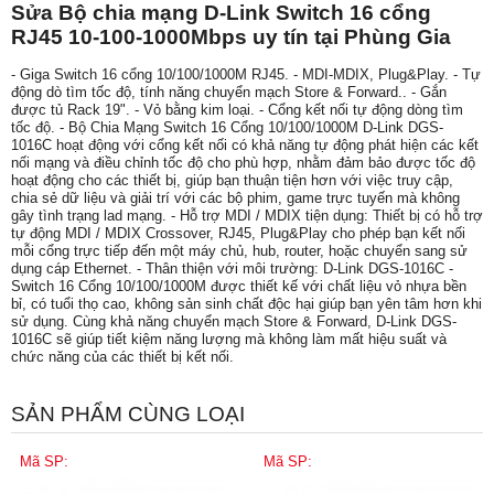
Sửa Bộ chia mạng D-Link Switch 16 cổng
RJ45 10-100-1000Mbps uy tín tại Phùng Gia
- Giga Switch 16 cổng 10/100/1000M RJ45. - MDI-MDIX, Plug&Play. - Tự
động dò tìm tốc độ, tính năng chuyển mạch Store & Forward.. - Gắn
được tủ Rack 19". - Vỏ bằng kim loại. - Cổng kết nối tự động dòng tìm
tốc độ. - Bộ Chia Mạng Switch 16 Cổng 10/100/1000M D-Link DGS-
1016C hoạt động với cổng kết nối có khả năng tự động phát hiện các kết
nối mạng và điều chỉnh tốc độ cho phù hợp, nhằm đảm bảo được tốc độ
hoạt động cho các thiết bị, giúp bạn thuận tiện hơn với việc truy cập,
chia sẻ dữ liệu và giải trí với các bộ phim, game trực tuyến mà không
gây tình trạng lad mạng. - Hỗ trợ MDI / MDIX tiện dụng: Thiết bị có hỗ trợ
tự động MDI / MDIX Crossover, RJ45, Plug&Play cho phép bạn kết nối
mỗi cổng trực tiếp đến một máy chủ, hub, router, hoặc chuyển sang sử
dụng cáp Ethernet. - Thân thiện với môi trường: D-Link DGS-1016C -
Switch 16 Cổng 10/100/1000M được thiết kế với chất liệu vỏ nhựa bền
bỉ, có tuổi thọ cao, không sản sinh chất độc hại giúp bạn yên tâm hơn khi
sử dụng. Cùng khả năng chuyển mạch Store & Forward, D-Link DGS-
1016C sẽ giúp tiết kiệm năng lượng mà không làm mất hiệu suất và
chức năng của các thiết bị kết nối.
SẢN PHẨM CÙNG LOẠI
Mã SP:
Mã SP: