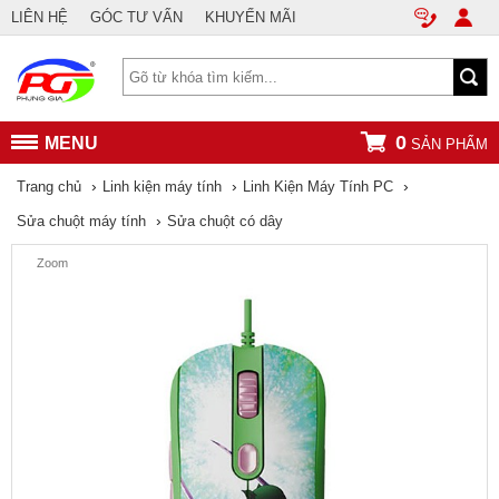
LIÊN HỆ
GÓC TƯ VẤN
KHUYẾN MÃI
0
MENU
SẢN PHẨM
›
›
›
Trang chủ
Linh kiện máy tính
Linh Kiện Máy Tính PC
›
Sửa chuột máy tính
Sửa chuột có dây
Zoom