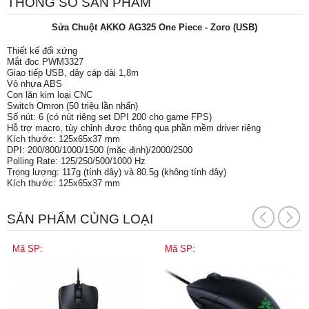
THÔNG SỐ SẢN PHẨM
Sửa Chuột AKKO AG325 One Piece - Zoro (USB)
Thiết kế đối xứng
Mắt đọc PWM3327
Giao tiếp USB, dây cáp dài 1,8m
Vỏ nhựa ABS
Con lăn kim loại CNC
Switch Omron (50 triệu lần nhấn)
Số nút: 6 (có nút riêng set DPI 200 cho game FPS)
Hỗ trợ macro, tùy chỉnh được thông qua phần mềm driver riêng
Kích thước: 125x65x37 mm
DPI: 200/800/1000/1500 (mặc định)/2000/2500
Polling Rate: 125/250/500/1000 Hz
Trọng lượng: 117g (tính dây) và 80.5g (không tính dây)
Kích thước: 125x65x37 mm
SẢN PHẨM CÙNG LOẠI
Mã SP:
Mã SP: