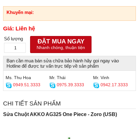
Khuyến mại:
Giá: Liên hệ
Số lượng
ĐẶT MUA NGAY
Nhanh chóng, thuận tiện
Bạn cần mua bán sửa chữa bảo hành hãy gọi ngay vào
Hotline để được tư vấn trực tiếp về sản phẩm
Ms. Thu Hoa
Mr. Thái
Mr. Vinh
0949.51.3333
0975.39.3333
0942.17.3333
CHI TIẾT SẢN PHẨM
Sửa Chuột AKKO AG325 One Piece - Zoro (USB)