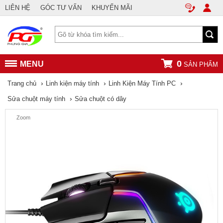
LIÊN HỆ
GÓC TƯ VẤN
KHUYẾN MÃI
0
MENU
SẢN PHẨM
›
›
›
Trang chủ
Linh kiện máy tính
Linh Kiện Máy Tính PC
›
Sửa chuột máy tính
Sửa chuột có dây
Zoom