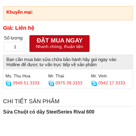
Khuyến mại:
Giá: Liên hệ
Số lượng
ĐẶT MUA NGAY
Nhanh chóng, thuận tiện
Bạn cần mua bán sửa chữa bảo hành hãy gọi ngay vào
Hotline để được tư vấn trực tiếp về sản phẩm
Ms. Thu Hoa
Mr. Thái
Mr. Vinh
0949.51.3333
0975.39.3333
0942.17.3333
CHI TIẾT SẢN PHẨM
Sửa Chuột có dây SteelSeries Rival 600