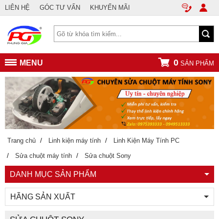
LIÊN HỆ
GÓC TƯ VẤN
KHUYẾN MÃI
0
MENU
SẢN PHẨM
/
/
Trang chủ
Linh kiện máy tính
Linh Kiện Máy Tính PC
/
/
Sửa chuột máy tính
Sửa chuột Sony
DANH MỤC SẢN PHẨM
HÃNG SẢN XUẤT