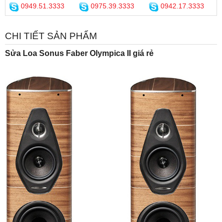
0949.51.3333
0975.39.3333
0942.17.3333
CHI TIẾT SẢN PHẨM
Sửa Loa Sonus Faber Olympica II giá rẻ