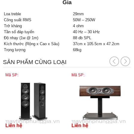
Gia
Loa treble
29mm
Công suất RMS
50W – 250W
Trở kháng
4 ohm
Tần số đáp tuyến
40 Hz – 30 kHz
Độ nhạy (1w @ 1m)
88 db SPL
Kích thước (Rộng x Cao x Sâu)
37cm x 105.5cm x 47.2cm
Trọng lượng
68kg
SẢN PHẨM CÙNG LOẠI
Mã SP:
Mã SP:
Liên hệ
Liên hệ