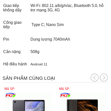
Giao tiếp
Wi-Fi: 802.11 a/b/g/n/ac, Bluetooth 5.0, hỗ
không dây
trơ mạng 3G, 4G
Cổng giao
Type C; Nano Sim
tiếp
Pin
Dung lượng 7040mAh
Cân nặng
508g
Hệ điều hành
Android 11
SẢN PHẨM CÙNG LOẠI
Mã SP:
Mã SP: