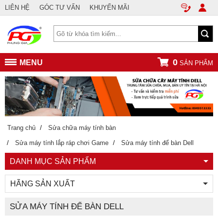
LIÊN HỆ
GÓC TƯ VẤN
KHUYẾN MÃI
0
MENU
SẢN PHẨM
/
Trang chủ
Sửa chữa máy tính bàn
/
/
Sửa máy tính lắp ráp chơi Game
Sửa máy tính để bàn Dell
DANH MỤC SẢN PHẨM
HÃNG SẢN XUẤT
SỬA MÁY TÍNH ĐỂ BÀN DELL