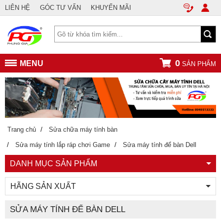
LIÊN HỆ
GÓC TƯ VẤN
KHUYẾN MÃI
0
MENU
SẢN PHẨM
/
Trang chủ
Sửa chữa máy tính bàn
/
/
Sửa máy tính lắp ráp chơi Game
Sửa máy tính để bàn Dell
DANH MỤC SẢN PHẨM
HÃNG SẢN XUẤT
SỬA MÁY TÍNH ĐỂ BÀN DELL