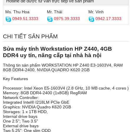
Hotline để được tư vấn trực tiếp về sản phẩm
Ms. Thu Hoa
Mr. Thái
Mr. Vinh
0949.51.3333
0975.39.3333
0942.17.3333
CHI TIẾT SẢN PHẨM
Sửa máy tính Workstation HP Z440, 4GB
DDR4 uy tín, nâng cấp tại nhà hà nội
Thông tin sản phẩm WORKSTATION HP Z440 E3-1603V4, RAM
8GB DDR4-2400, NVIDIA QUADRO K620 2GB
Key Features
Processor: Intel Xeon E5-1603V4 (2.8 GHz, 10 MB cache, 4 cores )
Memory: 8GB DDR4-2400 (1x8GB) RegRAM
Network Controller:
Integrated Intel® I218LM PCIe GbE
Graphics: NVIDIA Quadro K620 2GB
Storages: 1 x 1TB HDD,
Internal drive bays
One 2.5"; Two 3.5"
External drive bays
Two 5.25"; One slim ODD