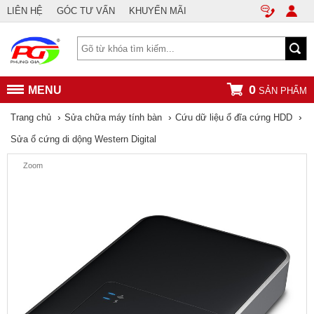
LIÊN HỆ
GÓC TƯ VẤN
KHUYẾN MÃI
0
MENU
SẢN PHẨM
›
›
›
Trang chủ
Sửa chữa máy tính bàn
Cứu dữ liệu ổ đĩa cứng HDD
Sửa ổ cứng di dộng Western Digital
Zoom