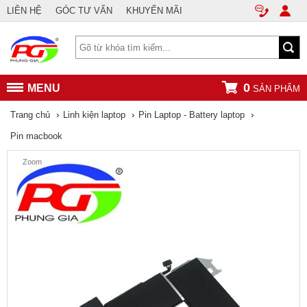
LIÊN HỆ
GÓC TƯ VẤN
KHUYẾN MÃI
0
MENU
SẢN PHẨM
›
›
›
Trang chủ
Linh kiện laptop
Pin Laptop - Battery laptop
Pin macbook
Zoom