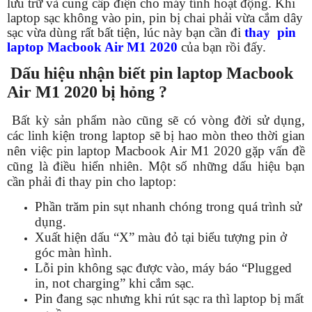
lưu trữ và cung cấp điện cho máy tính hoạt động. Khi
laptop sạc không vào pin, pin bị chai phải vừa cắm dây
sạc vừa dùng rất bất tiện, lúc này bạn cần đi
thay pin
laptop Macbook Air M1 2020
của bạn rồi đấy.
Dấu hiệu nhận biết pin laptop Macbook
Air M1 2020 bị hỏng ?
Bất kỳ sản phẩm nào cũng sẽ có vòng đời sử dụng,
các linh kiện trong laptop sẽ bị hao mòn theo thời gian
nên việc pin laptop Macbook Air M1 2020 gặp vấn đề
cũng là điều
hiển nhiên
. Một số những dấu hiệu bạn
cần phải đi thay pin cho laptop:
Phần trăm pin sụt nhanh chóng trong quá trình sử
dụng.
Xuất hiện dấu “X” màu đỏ tại biểu tượng pin ở
góc màn hình.
Lỗi pin không sạc
được
vào, máy báo “Plugged
in, not charging” khi cắm sạc.
Pin đang sạc nhưng khi rút sạc ra thì laptop bị mất