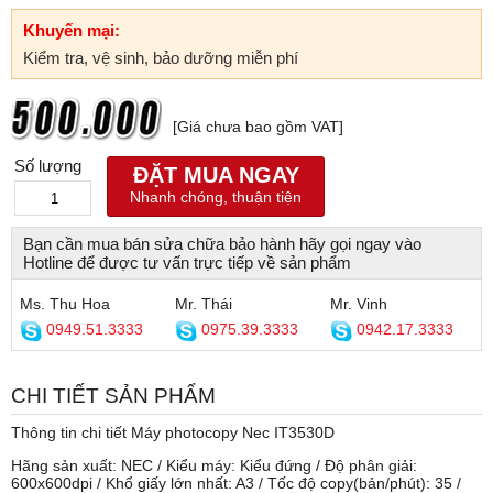
Khuyến mại:
Kiểm tra, vệ sinh, bảo dưỡng miễn phí
[Giá chưa bao gồm VAT]
Số lượng
ĐẶT MUA NGAY
Nhanh chóng, thuận tiện
Bạn cần mua bán sửa chữa bảo hành hãy gọi ngay vào
Hotline để được tư vấn trực tiếp về sản phẩm
Ms. Thu Hoa
Mr. Thái
Mr. Vinh
0949.51.3333
0975.39.3333
0942.17.3333
CHI TIẾT SẢN PHẨM
Thông tin chi tiết Máy photocopy Nec IT3530D
Hãng sản xuất: NEC / Kiểu máy: Kiểu đứng / Độ phân giải:
600x600dpi / Khổ giấy lớn nhất: A3 / Tốc độ copy(bản/phút): 35 /