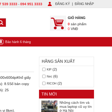
7 539 3333
094 951 3333
ĐĂNG KÝ
|
ĐĂNG NHẬP
-
GIỎ HÀNG
0
sản phẩm
0
VNĐ
Bảo hành 6 tháng
HÃNG SẢN XUẤT
(2)
KIP
(6)
Nec
600x600dpiKhổ giấy
(2)
s): 8.5Số bản copy
RICOH
%): 25
TIN MỚI
Những cách tìm và
mua laptop cũ uy tín
m vi 8km).
ở Hà Nội