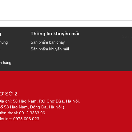
g
Thông tin khuyến mãi
Sửa c
chung
Sản phẩm bán chạy
n
Sản phẩm khuyến mãi
ch hàng
Ơ SỞ 2
Địa chỉ: 58 Hào Nam, P.Ô Chợ Dừa, Hà Nội.
Số 58 Hào Nam, Đống Đa, Hà Nội )
Điện thoại: 0912.3333.96
Hotline: 0973.003.023