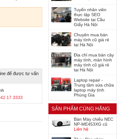
Tuyển nhân viên
thực tập SEO
Website tại Cầu
Giấy Hà Nội
Chuyên mua bán
máy tính cũ giá rẻ
tại Hà Nội
Địa chỉ mua bán cây
máy tính, màn hình
máy tính cũ giá rẻ
tại Hà Nội
ine để được tư vấn
Laptop repair -
Trung tâm sửa chữa
laptop máy tính
nh
Phùng Gia
42.17.3333
SẢN PHẨM CÙNG HÃNG
Bán Máy chiếu NEC
NP-ME453XG cũ
Liên hệ