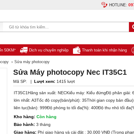
09
HOTLINE:
yển 50KM
Dịch vụ chuyên nghiệp
Thanh toán khi nhận hàng
*
›
ocopy
Sửa máy photocopy
Sửa Máy photocopy Nec IT35C1
Mã SP:
|
Lượt xem:
1415 lượt
IT35C1Hãng sản xuất: NECKiểu máy: Kiểu đứngĐộ phân giải: 
lớn nhất: A3Tốc độ copy(bản/phút): 35Thời gian copy bản đầu(
liên tục(bản): 999Độ phóng to tối đa(%): 400Độ thu nhỏ tối đa(
Kho hàng:
Còn hàng
Bảo hành:
3 tháng
Giao hàng:
Phí giao hàng và cài đặt : 30.000 VNĐ (Trong phạ