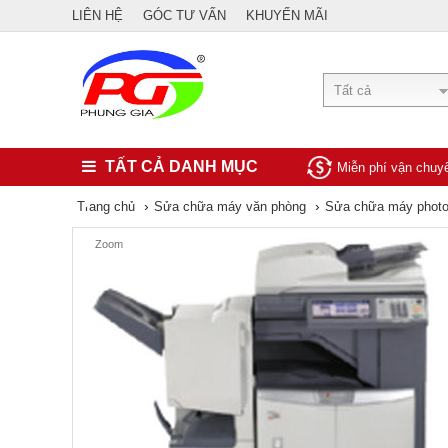
LIÊN HỆ
GÓC TƯ VẤN
KHUYẾN MÃI
Tất cả
TẤT CẢ DANH MỤC
Miễn phí vận chu
›
›
Trang chủ
Sửa chữa máy văn phòng
Sửa chữa máy phot
Zoom